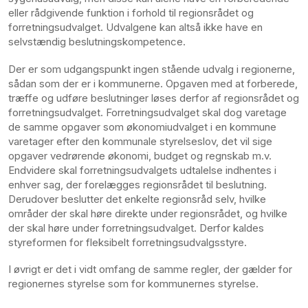
eller rådgivende funktion i forhold til regionsrådet og
forretningsudvalget. Udvalgene kan altså ikke have en
selvstændig beslutningskompetence.
Der er som udgangspunkt ingen stående udvalg i regionerne,
sådan som der er i kommunerne. Opgaven med at forberede,
træffe og udføre beslutninger løses derfor af regionsrådet og
forretningsudvalget. Forretningsudvalget skal dog varetage
de samme opgaver som økonomiudvalget i en kommune
varetager efter den kommunale styrelseslov, det vil sige
opgaver vedrørende økonomi, budget og regnskab m.v.
Endvidere skal forretningsudvalgets udtalelse indhentes i
enhver sag, der forelægges regionsrådet til beslutning.
Derudover beslutter det enkelte regionsråd selv, hvilke
områder der skal høre direkte under regionsrådet, og hvilke
der skal høre under forretningsudvalget. Derfor kaldes
styreformen for fleksibelt forretningsudvalgsstyre.
I øvrigt er det i vidt omfang de samme regler, der gælder for
regionernes styrelse som for kommunernes styrelse.