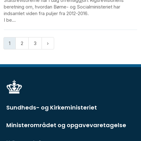
Statsrevisorerne har i dag offentliggjort Rigsrevisionens
beretning om, hvordan Børne- og Socialministeriet har
indsamlet viden fra puljer fra 2012-2016.
I be...
1
2
3
Sundheds- og Kirkeministeriet
Ministerområdet og opgavevaretagelse