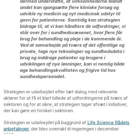
dermed understøtte, at virksomhederne blandt
andet kan igangsætte flere kliniske forsøg og
udvikle ny medicin og nyt medicinsk udstyr til
gavn for patienterne. Samtidig kan strategien
bidrage til, at vi kan håndtere de udfordringer, vi
står over for i sundhedsvæsenet, hvor flere får
brug for behandling og pleje i de kommende år.
Ved at samarbejde på tværs af det offentlige og
private, tage nye teknologier og sundhedsdata i
brug og inddrage patienter og brugere i
udviklingen af nye løsninger, kan vi nemlig både
øge behandlingskvaliteten og frigive tid hos
sundhedspersonalet.
Strategien er udarbejdet efter tæt dialog med relevante
aktører for at få et klart billede af udfordringerne på tværs af
sektoren og for at sikre, at strategien tager afsæt i initiativer,
der kan gøre en forskel i sektoren.
Strategien er udarbejdet på baggrund af
Life Science Rådets
anbefalinger
, der blev overrakt til regeringen i december