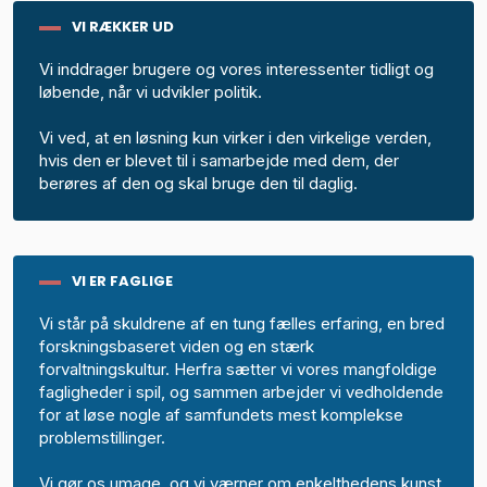
VI RÆKKER UD
Vi inddrager brugere og vores interessenter tidligt og
løbende, når vi udvikler politik.
Vi ved, at en løsning kun virker i den virkelige verden,
hvis den er blevet til i samarbejde med dem, der
berøres af den og skal bruge den til daglig.
VI ER FAGLIGE
Vi står på skuldrene af en tung fælles erfaring, en bred
forskningsbaseret viden og en stærk
forvaltningskultur. Herfra sætter vi vores mangfoldige
fagligheder i spil, og sammen arbejder vi vedholdende
for at løse nogle af samfundets mest komplekse
problemstillinger.
Vi gør os umage, og vi værner om enkelthedens kunst.