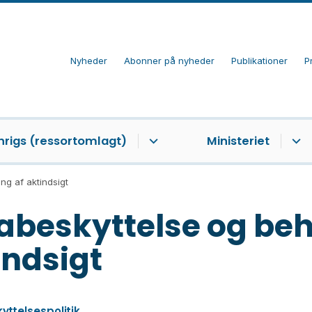
Nyheder
Abonner på nyheder
Publikationer
P
nrigs (ressortomlagt)
Ministeriet
ng af aktindsigt
abeskyttelse og beh
indsigt
ttelsespolitik