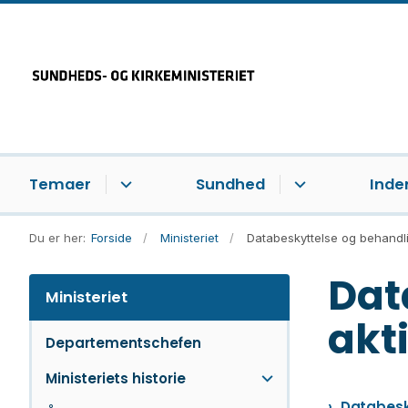
Temaer
Sundhed
Inde
Du er her:
Forside
Ministeriet
Databeskyttelse og behandli
Dat
Ministeriet
akt
Departementschefen
Ministeriets historie
Databesky