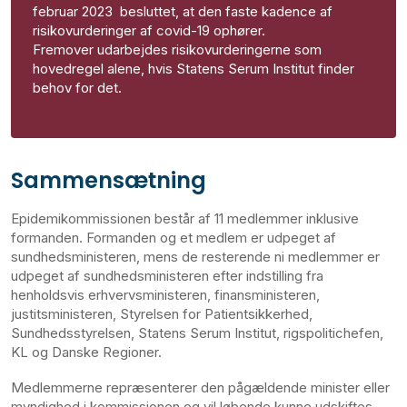
februar 2023 besluttet, at den faste kadence af
risikovurderinger af covid-19 ophører.
Fremover udarbejdes risikovurderingerne som
hovedregel alene, hvis Statens Serum Institut finder
behov for det.
Sammensætning
Epidemikommissionen består af 11 medlemmer inklusive
formanden. Formanden og et medlem er udpeget af
sundhedsministeren, mens de resterende ni medlemmer er
udpeget af sundhedsministeren efter indstilling fra
henholdsvis erhvervsministeren, finansministeren,
justitsministeren, Styrelsen for Patientsikkerhed,
Sundhedsstyrelsen, Statens Serum Institut, rigspolitichefen,
KL og Danske Regioner.
Medlemmerne repræsenterer den pågældende minister eller
myndighed i kommissionen og vil løbende kunne udskiftes.