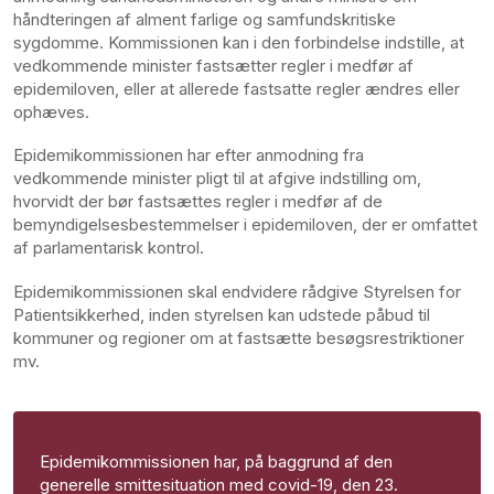
håndteringen af alment farlige og samfundskritiske
sygdomme. Kommissionen kan i den forbindelse indstille, at
vedkommende minister fastsætter regler i medfør af
epidemiloven, eller at allerede fastsatte regler ændres eller
ophæves.
Epidemikommissionen har efter anmodning fra
vedkommende minister pligt til at afgive indstilling om,
hvorvidt der bør fastsættes regler i medfør af de
bemyndigelsesbestemmelser i epidemiloven, der er omfattet
af parlamentarisk kontrol.
Epidemikommissionen skal endvidere rådgive Styrelsen for
Patientsikkerhed, inden styrelsen kan udstede påbud til
kommuner og regioner om at fastsætte besøgsrestriktioner
mv.
Epidemikommissionen har, på baggrund af den
generelle smittesituation med covid-19, den 23.