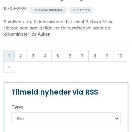
15-06-2026
Pressemeddelelse
Ministeren
Sundheds- og Kirkeministeriet har ansat Barbara Maria
Herzog som særlig rådgiver for sundhedsminister og
kirkeminister Ida Auken.
1
2
3
4
5
6
7
8
9
10
Tilmeld nyheder via RSS
Type