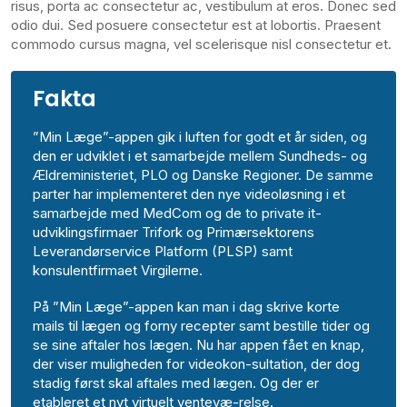
risus, porta ac consectetur ac, vestibulum at eros. Donec sed
odio dui. Sed posuere consectetur est at lobortis. Praesent
commodo cursus magna, vel scelerisque nisl consectetur et.
Fakta
”Min Læge”-appen gik i luften for godt et år siden, og
den er udviklet i et samarbejde mellem Sundheds- og
Ældreministeriet, PLO og Danske Regioner. De samme
parter har implementeret den nye videoløsning i et
samarbejde med MedCom og de to private it-
udviklingsfirmaer Trifork og Primærsektorens
Leverandørservice Platform (PLSP) samt
konsulentfirmaet Virgilerne.
På ”Min Læge”-appen kan man i dag skrive korte
mails til lægen og forny recepter samt bestille tider og
se sine aftaler hos lægen. Nu har appen fået en knap,
der viser muligheden for videokon-sultation, der dog
stadig først skal aftales med lægen. Og der er
etableret et nyt virtuelt ventevæ-relse.