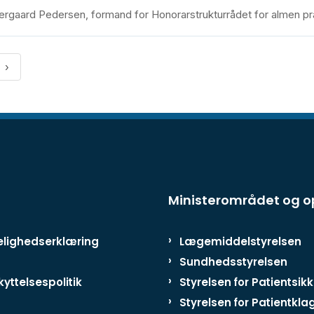
tergaard Pedersen, formand for Honorarstrukturrådet for almen pr
Ministerområdet og 
lighedserklæring
Lægemiddelstyrelsen
Sundhedsstyrelsen
yttelsespolitik
Styrelsen for Patientsik
Styrelsen for Patientkla