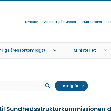
Nyheder
Abonner på nyheder
Publikationer
P
nrigs (ressortomlagt)
Ministeriet
 til Sundhedsstrukturkommissionen d