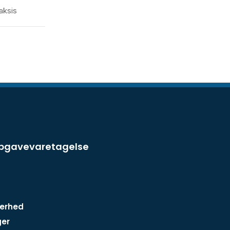
aksis
opgavevaretagelse
kerhed
ger