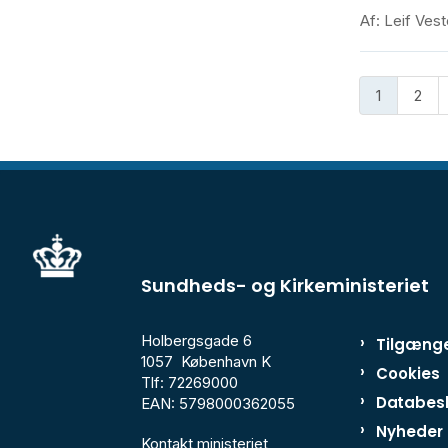
Af: Leif Ves
1
2
Sundheds- og Kirkeministeriet
Holbergsgade 6
Tilgænge
1057 København K
Cookies
Tlf: 72269000
Databesk
EAN: 5798000362055
Nyheder
Kontakt ministeriet