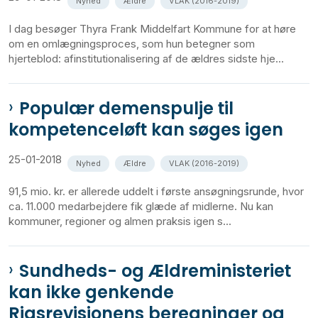
Nyhed
Ældre
VLAK (2016-2019)
I dag besøger Thyra Frank Middelfart Kommune for at høre
om en omlægningsproces, som hun betegner som
hjerteblod: afinstitutionalisering af de ældres sidste hje...
Populær demenspulje til
kompetenceløft kan søges igen
25-01-2018
Nyhed
Ældre
VLAK (2016-2019)
91,5 mio. kr. er allerede uddelt i første ansøgningsrunde, hvor
ca. 11.000 medarbejdere fik glæde af midlerne. Nu kan
kommuner, regioner og almen praksis igen s...
Sundheds- og Ældreministeriet
kan ikke genkende
Rigsrevisionens beregninger og