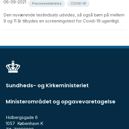
06-09-2021
Pressemeddelelse
COVID-19
Den nuværende testindsats udvides, så også børn på mellem
9 og 11 år tilbydes en screeningstest for Covid-19 ugentligt.
Sundheds- og Kirkeministeriet
Ministerområdet og opgavevaretagelse
Holbergsgade 6
1057 København K