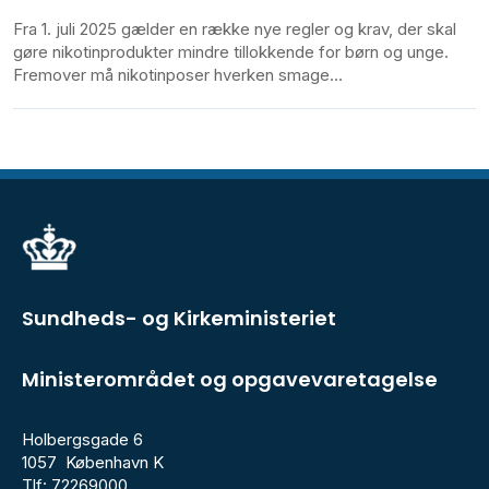
Fra 1. juli 2025 gælder en række nye regler og krav, der skal
gøre nikotinprodukter mindre tillokkende for børn og unge.
Fremover må nikotinposer hverken smage...
Sundheds- og Kirkeministeriet
Ministerområdet og opgavevaretagelse
Holbergsgade 6
1057 København K
Tlf: 72269000