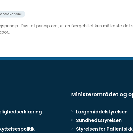
ionaløkonomi
sprincip. Dvs. et princip om, at en færgebillet kun må koste d
por...
Ministerområdet og 
lighedserklæring
Lægemiddelstyrelsen
Sundhedsstyrelsen
yttelsespolitik
Styrelsen for Patientsik