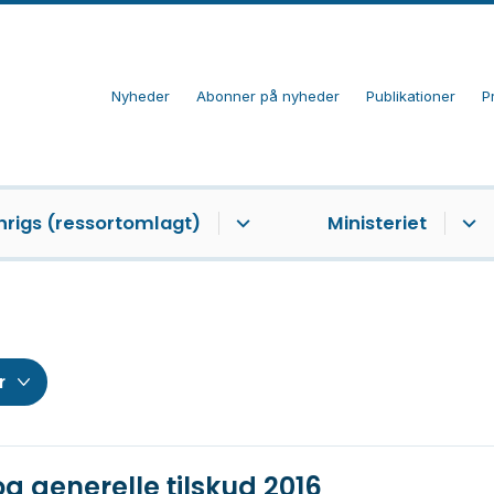
Nyheder
Abonner på nyheder
Publikationer
P
nrigs (ressortomlagt)
Ministeriet
 generelle tilskud 2016