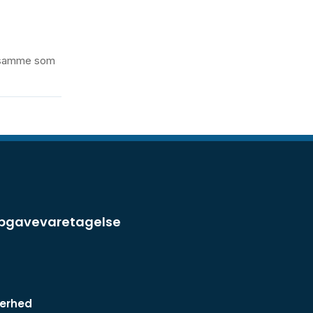
et samme som
opgavevaretagelse
kerhed