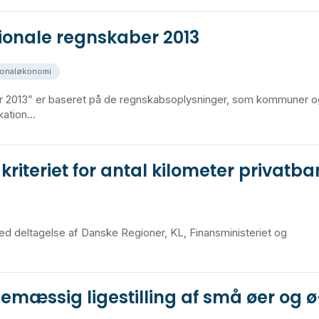
onale regnskaber 2013
ionaløkonomi
2013” er baseret på de regnskabsoplysninger, som kommuner o
ation...
riteriet for antal kilometer privatb
d deltagelse af Danske Regioner, KL, Finansministeriet og
emæssig ligestilling af små øer og ø