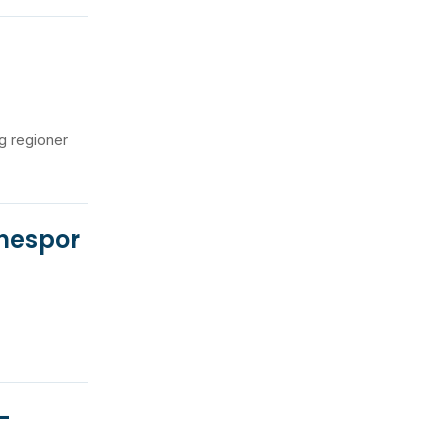
g regioner
anespor
-