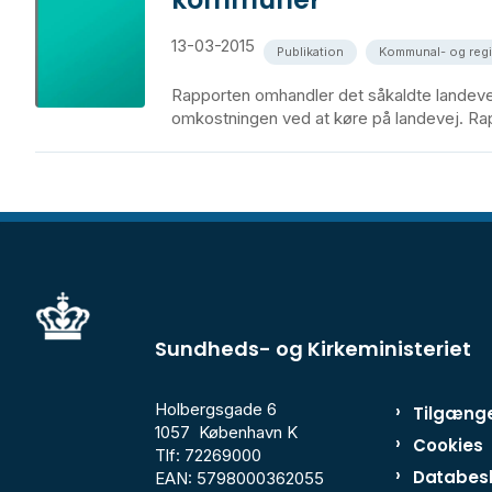
13-03-2015
Publikation
Kommunal- og reg
Rapporten omhandler det såkaldte landevej
omkostningen ved at køre på landevej. Rap
Sundheds- og Kirkeministeriet
Holbergsgade 6
Tilgænge
1057 København K
Cookies
Tlf: 72269000
Databesk
EAN: 5798000362055