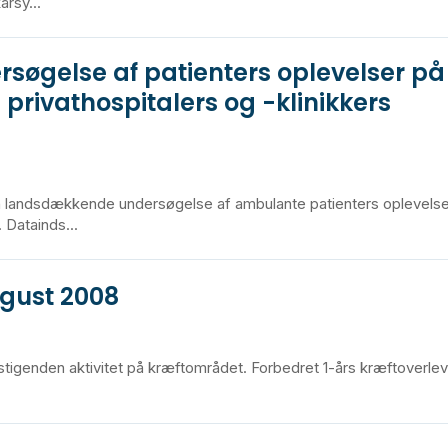
rsy...
øgelse af patienters oplevelser på
 privathospitalers og -klinikkers
n landsdækkende undersøgelse af ambulante patienters oplevelse
 Datainds...
ugust 2008
stigenden aktivitet på kræftområdet. Forbedret 1-års kræftoverle