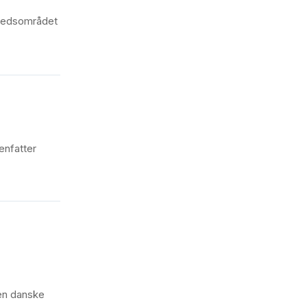
dhedsområdet
enfatter
den danske