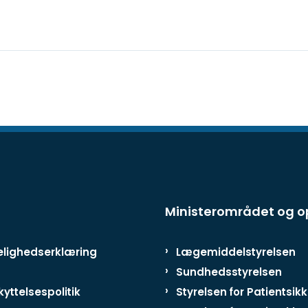
Ministerområdet og 
lighedserklæring
Lægemiddelstyrelsen
Sundhedsstyrelsen
yttelsespolitik
Styrelsen for Patientsik