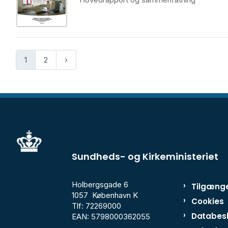
1
2
Sundheds- og Kirkeministeriet
Holbergsgade 6
Tilgænge
1057 København K
Cookies
Tlf: 72269000
Databesk
EAN: 5798000362055