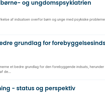
i børne- og ungdomspsykiatrien
tyrkelse af indsatsen overfor børn og unge med psykiske probleme
dre grundlag for forebyggelsesinds
erne et bedre grundlag for den forebyggende indsats, herunder b
f de...
ng - status og perspektiv