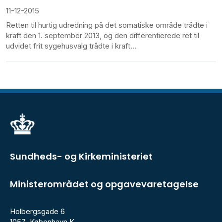
11-12-2015
Retten til hurtig udredning på det somatiske område trådte i
kraft den 1. september 2013, og den differentierede ret til
udvidet frit sygehusvalg trådte i kraft...
Sundheds- og Kirkeministeriet
Ministerområdet og opgavevaretagelse
Holbergsgade 6
1057 København K