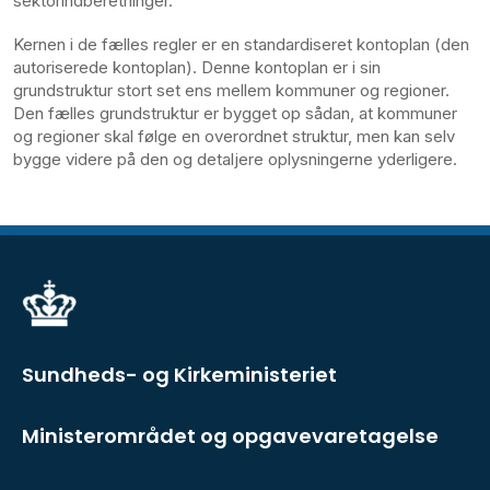
sektorindberetninger.
Kernen i de fælles regler er en standardiseret kontoplan (den
autoriserede kontoplan). Denne kontoplan er i sin
grundstruktur stort set ens mellem kommuner og regioner.
Den fælles grundstruktur er bygget op sådan, at kommuner
og regioner skal følge en overordnet struktur, men kan selv
bygge videre på den og detaljere oplysningerne yderligere.
Sundheds- og Kirkeministeriet
Ministerområdet og opgavevaretagelse