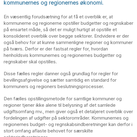
kommunernes og regionernes økonomi.
En væsentlig forudsætning for at få et overblik er, at
kommunerne og regionerne opstiller budgetter og regnskaber
på ensartet måde, så det er muligt hurtigt at opstille et
konsolideret overblik over begge sektorer. Endvidere er der
også behov for at kunne sammenligne regioner og kommuner
på tværs. Derfor er der fastsat regler for, hvordan
henholdsvis kommunernes og regionernes budgetter og
regnskaber skal opstilles.
Disse fælles regler danner også grundlag for regler for
bevillingsafgivelse og sætter samtidig en standard for
kommuners og regioners beslutningsprocesser.
Den fælles opstillingsmetode for samtlige kommuner og
regioner tjener ikke alene til belysning af det samlede
udgiftsomfang mv., men giver også et detaljeret overblik over
fordelingen af udgifter på sektorområder. Kommunernes og
regionernes budget- og regnskabsindberetninger kan derfor i
stort omfang aflaste behovet for særskilte