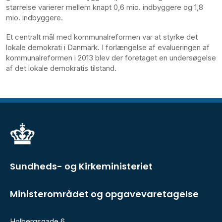
størrelse varierer mellem knapt 0,6 mio. indbyggere og 1,8
mio. indbyggere.
Et centralt mål med kommunalreformen var at styrke det
lokale demokrati i Danmark. I forlængelse af evalueringen af
kommunalreformen i 2013 blev der foretaget en undersøgelse
af det lokale demokratis tilstand.
Sundheds- og Kirkeministeriet
Ministerområdet og opgavevaretagelse
Holbergsgade 6