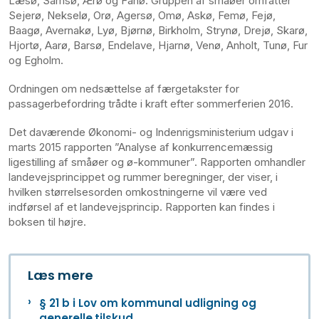
Læsø, Samsø, Ærø og Fanø. Gruppen af småøer omfatter
Sejerø, Nekselø, Orø, Agersø, Omø, Askø, Femø, Fejø,
Baagø, Avernakø, Lyø, Bjørnø, Birkholm, Strynø, Drejø, Skarø,
Hjortø, Aarø, Barsø, Endelave, Hjarnø, Venø, Anholt, Tunø, Fur
og Egholm.
Ordningen om nedsættelse af færgetakster for
passagerbefordring trådte i kraft efter sommerferien 2016.
Det daværende Økonomi- og Indenrigsministerium udgav i
marts 2015 rapporten ”Analyse af konkurrencemæssig
ligestilling af småøer og ø-kommuner”. Rapporten omhandler
landevejsprincippet og rummer beregninger, der viser, i
hvilken størrelsesorden omkostningerne vil være ved
indførsel af et landevejsprincip. Rapporten kan findes i
boksen til højre.
Læs mere
§ 21 b i Lov om kommunal udligning og
generelle tilskud