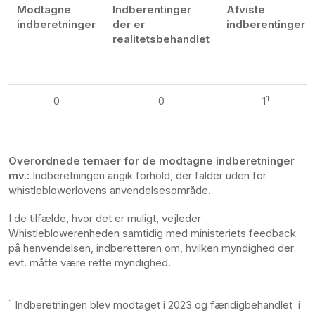
Modtagne
Indberentinger
Afviste
indberetninger
der er
indberentinger
realitetsbehandlet
1
0
0
1
Overordnede temaer for de modtagne indberetninger
mv.:
Indberetningen angik forhold, der falder uden for
whistleblowerlovens anvendelsesområde.
I de tilfælde, hvor det er muligt, vejleder
Whistleblowerenheden samtidig med ministeriets feedback
på henvendelsen, indberetteren om, hvilken myndighed der
evt. måtte være rette myndighed.
1
Indberetningen blev modtaget i 2023 og færidigbehandlet i