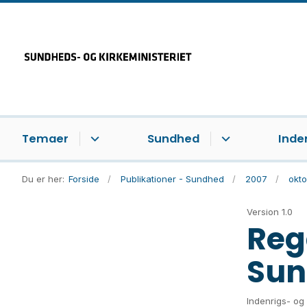
Temaer
Sundhed
Inde
Du er her:
Forside
Publikationer - Sundhed
2007
okt
Version 1.0
Reg
Sun
Indenrigs- og