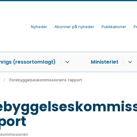
Nyheder
Abonner på nyheder
Publikationer
P
nrigs (ressortomlagt)
Ministeriet
Forebyggelseskommissionens rapport
ebyggelseskommis
port
skommissionen