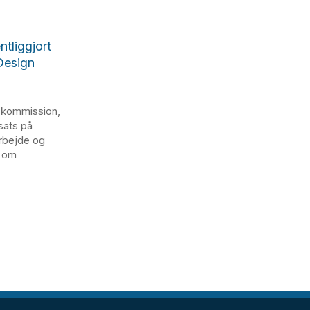
tliggjort
Design
skommission,
sats på
arbejde og
e om