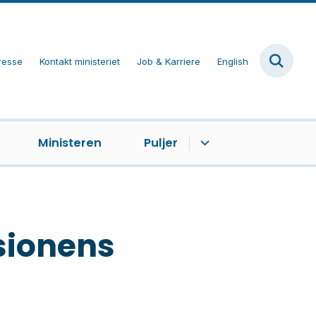
resse
Kontakt ministeriet
Job & Karriere
English
Ministeren
Puljer
sionens