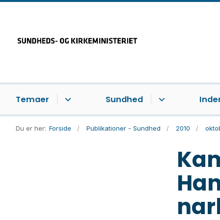
Temaer
Sundhed
Inde
Du er her:
Forside
Publikationer - Sundhed
2010
okto
Kam
Han
nar