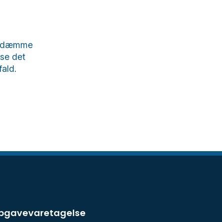
at dæmme
mse det
fald.
opgavevaretagelse