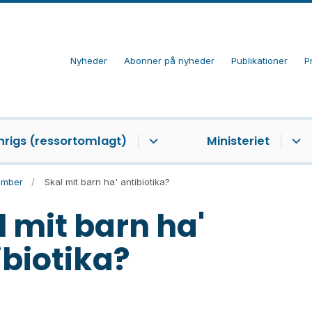
Nyheder
Abonner på nyheder
Publikationer
P
nrigs (ressortomlagt)
Ministeriet
ember
Skal mit barn ha' antibiotika?
l mit barn ha'
ibiotika?