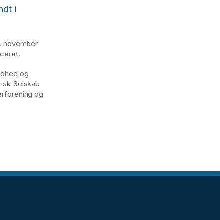
ndt i
8. november
nceret.
ndhed og
nsk Selskab
rforening og