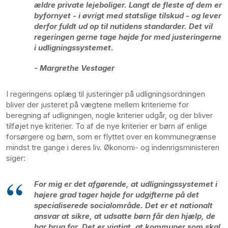
ældre private lejeboliger. Langt de fleste af dem er
byfornyet - i øvrigt med statslige tilskud - og lever
derfor fuldt ud op til nutidens standarder. Det vil
regeringen gerne tage højde for med justeringerne
i udligningssystemet.
- Margrethe Vestager
I regeringens oplæg til justeringer på udligningsordningen
bliver der justeret på vægtene mellem kriterierne for
beregning af udligningen, nogle kriterier udgår, og der bliver
tilføjet nye kriterier. To af de nye kriterier er børn af enlige
forsørgere og børn, som er flyttet over en kommunegrænse
mindst tre gange i deres liv. Økonomi- og indenrigsministeren
siger:
For mig er det afgørende, at udligningssystemet i
højere grad tager højde for udgifterne på det
specialiserede socialområde. Det er et nationalt
ansvar at sikre, at udsatte børn får den hjælp, de
har brug for. Det er vigtigt, at kommuner som skal