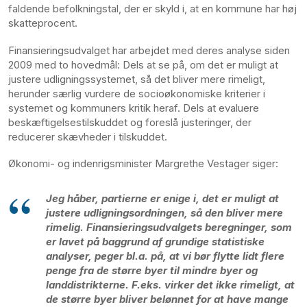
faldende befolkningstal, der er skyld i, at en kommune har høj
skatteprocent.
Finansieringsudvalget har arbejdet med deres analyse siden
2009 med to hovedmål: Dels at se på, om det er muligt at
justere udligningssystemet, så det bliver mere rimeligt,
herunder særlig vurdere de socioøkonomiske kriterier i
systemet og kommuners kritik heraf. Dels at evaluere
beskæftigelsestilskuddet og foreslå justeringer, der
reducerer skævheder i tilskuddet.
Økonomi- og indenrigsminister Margrethe Vestager siger:
Jeg håber, partierne er enige i, det er muligt at
justere udligningsordningen, så den bliver mere
rimelig. Finansieringsudvalgets beregninger, som
er lavet på baggrund af grundige statistiske
analyser, peger bl.a. på, at vi bør flytte lidt flere
penge fra de større byer til mindre byer og
landdistrikterne. F.eks. virker det ikke rimeligt, at
de større byer bliver belønnet for at have mange