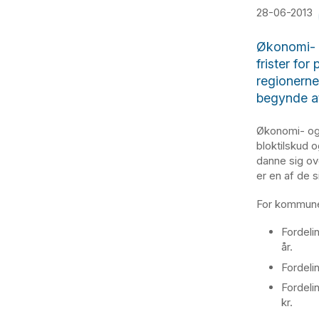
28-06-2013
Økonomi- o
frister for
regionern
begynde at
Økonomi- og 
bloktilskud 
danne sig ov
er en af de s
For kommune
Fordelin
år.
Fordeli
Fordeli
kr.