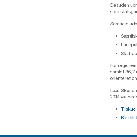
Desuden udm
som statsgar
Samtidig udme
Særtils
Lånepul
Skattep
For regioner
samlet 86,7 m
orienteret om
Læs Økonomi
2014 via ned
Tilskud
Bloktils