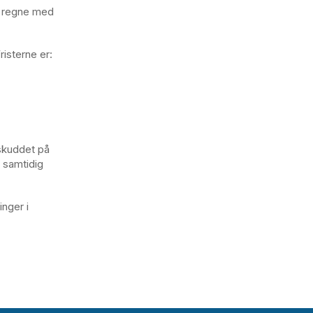
n regne med
risterne er:
skuddet på
å samtidig
nger i