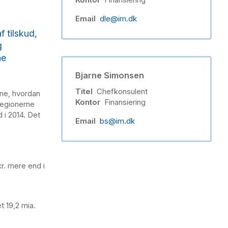
Email
dle@im.dk
 tilskud,
g
ne
Bjarne Simonsen
Titel
Chefkonsulent
ne, hvordan
Kontor
Finansiering
regionerne
 i 2014. Det
Email
bs@im.dk
kr. mere end i
t 19,2 mia.