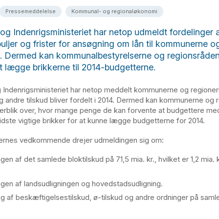
Pressemeddelelse
Kommunal- og regionaløkonomi
g Indenrigsministeriet har netop udmeldt fordelinger af
 puljer og frister for ansøgning om lån til kommunerne o
e. Dermed kan kommunalbestyrelserne og regionsråde
 lægge brikkerne til 2014-budgetterne.
Indenrigsministeriet har netop meddelt kommunerne og regioner
og andre tilskud bliver fordelt i 2014. Dermed kan kommunerne og 
erblik over, hvor mange penge de kan forvente at budgettere med
idste vigtige brikker for at kunne lægge budgetterne for 2014.
rnes vedkommende drejer udmeldingen sig om:
gen af det samlede bloktilskud på 71,5 mia. kr., hvilket er 1,2 mia. 
ngen af landsudligningen og hovedstadsudligning.
ng af beskæftigelsestilskud, ø-tilskud og andre ordninger på samle