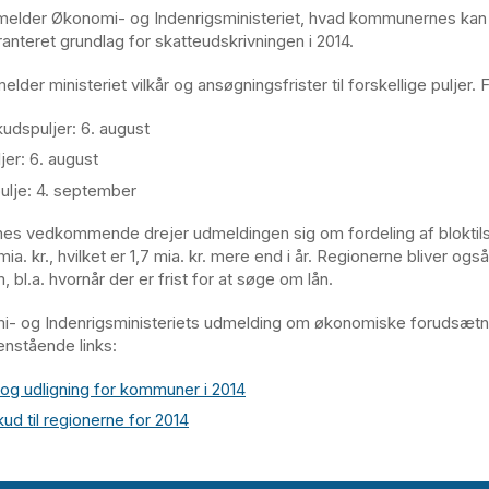
elder Økonomi- og Indenrigsministeriet, hvad kommunernes ka
anteret grundlag for skatteudskrivningen i 2014.
lder ministeriet vilkår og ansøgningsfrister til forskellige puljer. F
kudspuljer: 6. august
jer: 6. august
ulje: 4. september
nes vedkommende drejer udmeldingen sig om fordeling af bloktil
ia. kr., hvilket er 1,7 mia. kr. mere end i år. Regionerne bliver ogs
, bl.a. hvornår der er frist for at søge om lån.
- og Indenrigsministeriets udmelding om økonomiske forudsætni
enstående links:
 og udligning for kommuner i 2014
kud til regionerne for 2014