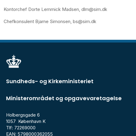
Kontorchef Dorte Lemmick Madsen, dlm@sim.dk
Chefkonsulent Bjarne Simonsen, bs@sim.dk
Sundheds- og Kirkeministeriet
Ministerområdet og opgavevaretagelse
Holbergsgade 6
1057 København K
Tlf: 72269000
EAN: 5798000362055