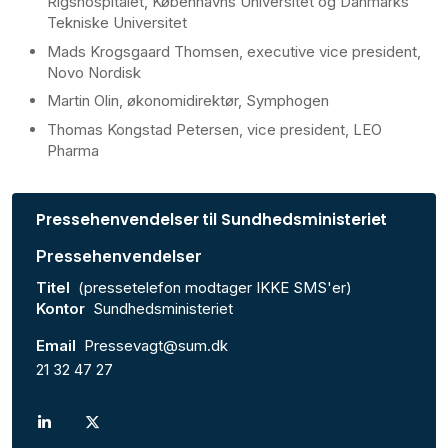
Rigshospitalet, Københavns Universitet og Danmarks
Tekniske Universitet
Mads Krogsgaard Thomsen, executive vice president,
Novo Nordisk
Martin Olin, økonomidirektør, Symphogen
Thomas Kongstad Petersen, vice president, LEO
Pharma
Pressehenvendelser til Sundhedsministeriet
Pressehenvendelser
Titel
(pressetelefon modtager IKKE SMS'er)
Kontor
Sundhedsministeriet
Email
Pressevagt@sum.dk
21 32 47 27