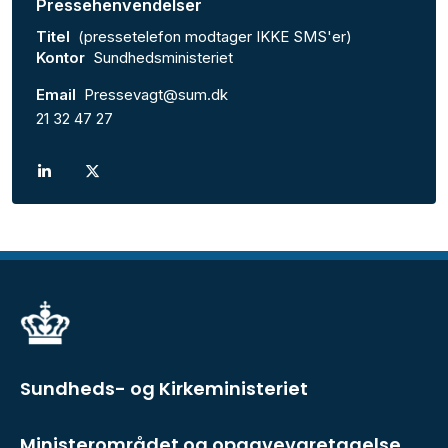
Pressehenvendelser
Titel
(pressetelefon modtager IKKE SMS'er)
Kontor
Sundhedsministeriet
Email
Pressevagt@sum.dk
21 32 47 27
Sundheds- og Kirkeministeriet
Ministerområdet og opgavevaretagelse