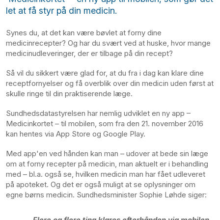
let at få styr på din medicin.
Synes du, at det kan være bøvlet at forny dine
medicinrecepter? Og har du svært ved at huske, hvor mange
medicinudleveringer, der er tilbage på din recept?
Så vil du sikkert være glad for, at du fra i dag kan klare dine
receptfornyelser og få overblik over din medicin uden først at
skulle ringe til din praktiserende læge.
Sundhedsdatastyrelsen har nemlig udviklet en ny app –
Medicinkortet – til mobilen, som fra den 21. november 2016
kan hentes via App Store og Google Play.
Med app'en ved hånden kan man – udover at bede sin læge
om at forny recepter på medicin, man aktuelt er i behandling
med – bl.a. også se, hvilken medicin man har fået udleveret
på apoteket. Og det er også muligt at se oplysninger om
egne børns medicin. Sundhedsminister Sophie Løhde siger:
Flere og flere ting klares efterhånden via mobilen,