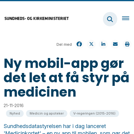
Del med
Ny mobil-app gør
det let at få styr på
medicinen
21-11-2016
Nyhed
Medicin og apoteker
V-regeringen (2015-2016)
Sundhedsdatastyrelsen har i dag lanceret
'Medicinkortet' – en ny app til mobilen, som gør det