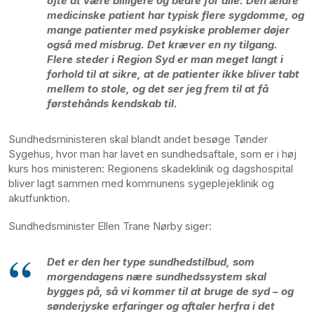
ofte at være billigere og bedre for alle. Den ældre
medicinske patient har typisk flere sygdomme, og
mange patienter med psykiske problemer døjer
også med misbrug. Det kræver en ny tilgang.
Flere steder i Region Syd er man meget langt i
forhold til at sikre, at de patienter ikke bliver tabt
mellem to stole, og det ser jeg frem til at få
førstehånds kendskab til.
Sundhedsministeren skal blandt andet besøge Tønder
Sygehus, hvor man har lavet en sundhedsaftale, som er i høj
kurs hos ministeren: Regionens skadeklinik og dagshospital
bliver lagt sammen med kommunens sygeplejeklinik og
akutfunktion.
Sundhedsminister
Ellen Trane Nørby siger:
Det er den her type sundhedstilbud, som
morgendagens nære sundhedssystem skal
bygges på, så vi kommer til at bruge de syd – og
sønderjyske erfaringer og aftaler herfra i det