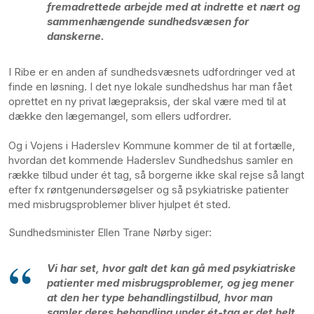
fremadrettede arbejde med at indrette et nært og
sammenhængende sundhedsvæsen for
danskerne.
I Ribe er en anden af sundhedsvæsnets udfordringer ved at
finde en løsning. I det nye lokale sundhedshus har man fået
oprettet en ny privat lægepraksis, der skal være med til at
dække den lægemangel, som ellers udfordrer.
Og i Vojens i Haderslev Kommune kommer de til at fortælle,
hvordan det kommende Haderslev Sundhedshus samler en
række tilbud under ét tag, så borgerne ikke skal rejse så langt
efter fx røntgenundersøgelser og så psykiatriske patienter
med misbrugsproblemer bliver hjulpet ét sted.
Sundhedsminister
Ellen Trane Nørby siger:
Vi har set, hvor galt det kan gå med psykiatriske
patienter med misbrugsproblemer, og jeg mener
at den her type behandlingstilbud, hvor man
samler deres behandling under ét-tag er det helt