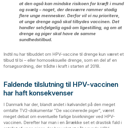
at den også kan mindske risikoen for kræft i mund
og svælg – noget, der desværre rammer stadig
flere unge mennesker. Derfor vil vi nu prioritere,
at unge drenge også skal tilbydes vaccinen. Det
handler selvfølgelig også om ligestilling, og om at
drenge og piger skal have de samme
sundhedstilbud.
Indtil nu har tilbuddet om HPV-vaccine til drenge kun været et
tilbud til bi – eller homoseksuelle drenge, som en del af en
forsøgsordning, der trådte i kraft i starten af 2018.
Faldende tilslutning til HPV-vaccinen
har haft konsekvenser
I Danmark har der, blandt andet i kølvandet på den meget
omtalte TV2-dokumentar ”De vaccinerede piger”, været
meget debat om eventuelle farlige bivirkninger ved HPV-
vaccinen. Derefter har man i en årrække set et drastisk fald i