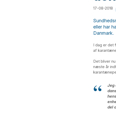
17-08-2018
Sundhedsmi
eller har 
Danmark.
I dag er det
af karantæne
Det bliver n
næste år ind
karantæneper
Jeg 
dans
hens
enhe
del 