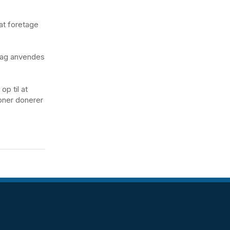
at foretage
 dag anvendes
p til at
soner donerer