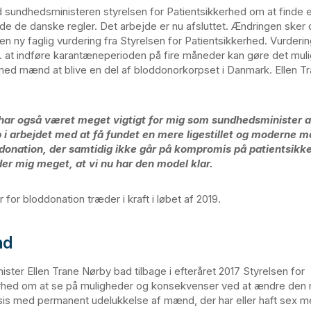
d sundhedsministeren styrelsen for Patientsikkerhed om at finde 
e de danske regler. Det arbejde er nu afsluttet. Ændringen sker 
n ny faglig vurdering fra Styrelsen for Patientsikkerhed. Vurderin
. at indføre karantæneperioden på fire måneder kan gøre det mul
med mænd at blive en del af bloddonorkorpset i Danmark. Ellen T
har også været meget vigtigt for mig som sundhedsminister at
 i arbejdet med at få fundet en mere ligestillet og moderne m
donation, der samtidig ikke går på kompromis på patientsikk
er mig meget, at vi nu har den model klar.
 for bloddonation træder i kraft i løbet af 2019.
nd
ster Ellen Trane Nørby bad tilbage i efteråret 2017 Styrelsen for
erhed om at se på muligheder og konsekvenser ved at ændre de
sis med permanent udelukkelse af mænd, der har eller haft sex