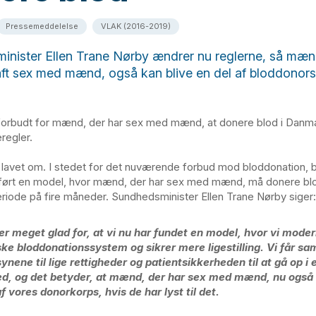
Pressemeddelelse
VLAK (2016-2019)
nister Ellen Trane Nørby ændrer nu reglerne, så mæn
haft sex med mænd, også kan blive en del af bloddonors
 forbudt for mænd, der har sex med mænd, at donere blod i Danm
regler.
u lavet om. I stedet for det nuværende forbud mod bloddonation, bl
ført en model, hvor mænd, der har sex med mænd, må donere blo
iode på fire måneder. Sundhedsminister Ellen Trane Nørby siger:
er meget glad for, at vi nu har fundet en model, hvor vi moder
ke bloddonationssystem og sikrer mere ligestilling. Vi får sa
ynene til lige rettigheder og patientsikkerheden til at gå op i 
d, og det betyder, at mænd, der har sex med mænd, nu også 
af vores donorkorps, hvis de har lyst til det.