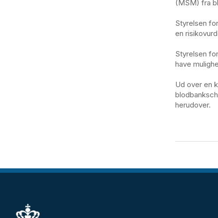
(MSM) fra b
Styrelsen fo
en risikovur
Styrelsen fo
have mulighe
Ud over en k
blodbanksche
herudover.