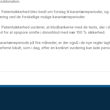
loddonation.
r Patientsikkerhed blev bedt om forslag til karantæneperioder, og 
dering ved de forskellige mulige karantæneperioder.
r Patientsikkerhed vurderer, at blodbankerne med de tests, der i
d for at opspore smitte i donorblod med nær 100 % sikkerhed.
arantæneperiode på fire måneder, er der også i de nye regler lagt o
ferne lokalt, som i dag, efter en konkret vurdering kan lade per