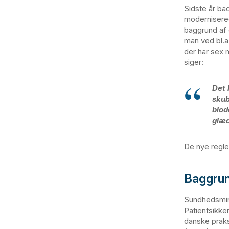
Sidste år ba
modernisered
baggrund af e
man ved bl.a
der har sex 
siger:
Det 
skub
blod
glæd
De nye regler
Baggru
Sundhedsmini
Patientsikk
danske prak