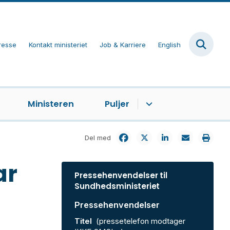
resse
Kontakt ministeriet
Job & Karriere
English
Ministeren
Puljer
Del med
ar
Pressehenvendelser til
Sundhedsministeriet
Pressehenvendelser
Titel
(pressetelefon modtager