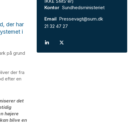
IKKE SMS'er)
Kontor
Sundhedsministeriet
Email
Pressevagt@sum.dk
d, der har
21 32 47 27
ystemet i
ark på grund
iver der fra
d efter en
niserer det
mtidig
en højere
kan blive en