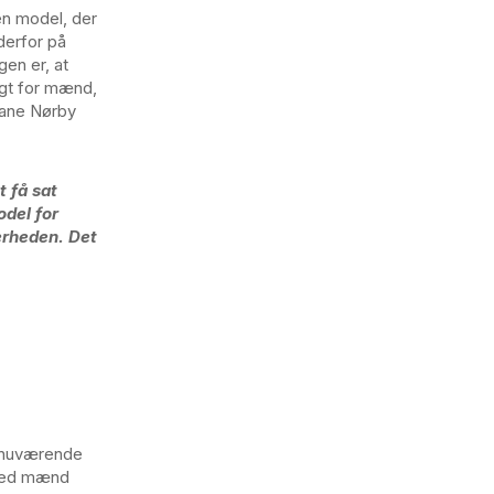
en model, der
derfor på
gen er, at
igt for mænd,
rane Nørby
 få sat
odel for
erheden. Det
n nuværende
 med mænd