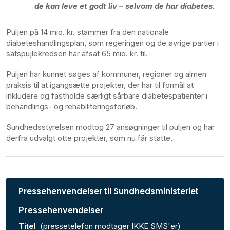
de kan leve et godt liv – selvom de har diabetes.
Puljen på 14 mio. kr. stammer fra den nationale
diabeteshandlingsplan, som regeringen og de øvrige partier i
satspujlekredsen har afsat 65 mio. kr. til.
Puljen har kunnet søges af kommuner, regioner og almen
praksis til at igangsætte projekter, der har til formål at
inkludere og fastholde særligt sårbare diabetespatienter i
behandlings- og rehabiliteringsforløb.
Sundhedsstyrelsen modtog 27 ansøgninger til puljen og har
derfra udvalgt otte projekter, som nu får støtte.
Pressehenvendelser til Sundhedsministeriet
Pressehenvendelser
Titel
(pressetelefon modtager IKKE SMS'er)