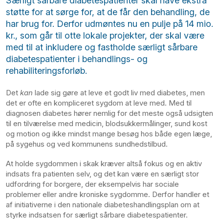
Særligt sårbare diabetespatienter skal have ekstra
støtte for at sørge for, at de får den behandling, de
har brug for. Derfor udmøntes nu en pulje på 14 mio.
kr., som går til otte lokale projekter, der skal være
med til at inkludere og fastholde særligt sårbare
diabetespatienter i behandlings- og
rehabiliteringsforløb.
Det
kan
lade sig gøre at leve et godt liv med diabetes, men
det er ofte en kompliceret sygdom at leve med. Med til
diagnosen diabetes hører nemlig for det meste også udsigten
til en tilværelse med medicin, blodsukkermålinger, sund kost
og motion og ikke mindst mange besøg hos både egen læge,
på sygehus og ved kommunens sundhedstilbud.
At holde sygdommen i skak kræver altså fokus og en aktiv
indsats fra patienten selv, og det kan være en særligt stor
udfordring for borgere, der eksempelvis har sociale
problemer eller andre kroniske sygdomme. Derfor handler et
af initiativerne i den nationale diabeteshandlingsplan om at
styrke indsatsen for særligt sårbare diabetespatienter.