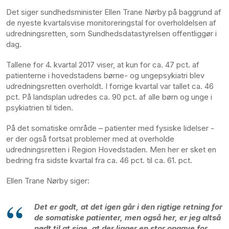
Det siger sundhedsminister Ellen Trane Nørby på baggrund af
de nyeste kvartalsvise monitoreringstal for overholdelsen af
udredningsretten, som Sundhedsdatastyrelsen offentliggør i
dag.
Tallene for 4. kvartal 2017 viser, at kun for ca. 47 pct. af
patienterne i hovedstadens børne- og ungepsykiatri blev
udredningsretten overholdt. I forrige kvartal var tallet ca. 46
pct. På landsplan udredes ca. 90 pct. af alle børn og unge i
psykiatrien til tiden.
På det somatiske område – patienter med fysiske lidelser -
er der også fortsat problemer med at overholde
udredningsretten i Region Hovedstaden. Men her er sket en
bedring fra sidste kvartal fra ca. 46 pct. til ca. 61. pct.
Ellen Trane Nørby siger:
Det er godt, at det igen går i den rigtige retning for
de somatiske patienter, men også her, er jeg altså
nødt til at sige, at der ligger en stor opgave for