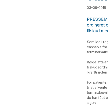
03-09-2018
PRESSEMED
ordineret 
tilskud med
Som led i re
cannabis fra 
terminalpati
Ifølge aftal
tilskudsordni
ikrafttræden 
For patienter
til at afvent
terminalbevil
de har fået 
siger: