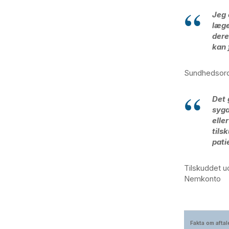
Jeg 
læge
dere
kan 
Sundhedsordfø
Det 
sygd
elle
tils
pati
Tilskuddet u
Nemkonto
Fakta om aftal