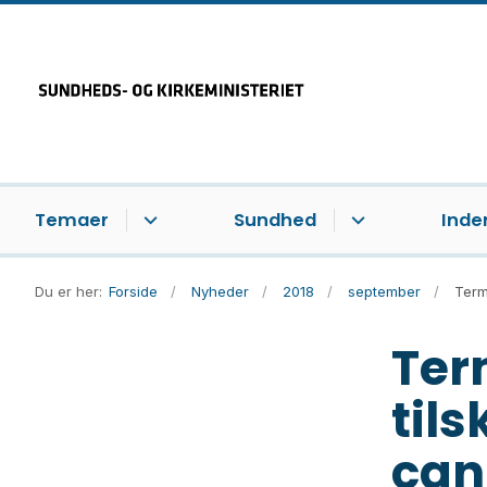
Temaer
Sundhed
Inde
Du er her:
Forside
Nyheder
2018
september
Term
Ter
tils
can