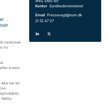
IKKE SMS'er)
Kontor
Sundhedsministeriet
Email
Pressevagt@sum.dk
et
21 32 47 27
talt
til medicinsk
is for
al
 efter lovens
ikke har tid
d en
isprodukter,
ne Nørby