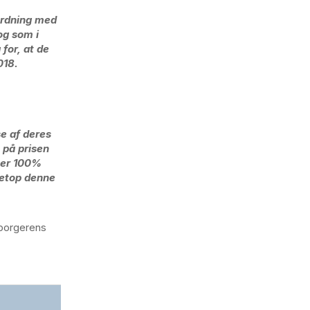
sordning med
og som i
for, at de
018.
se af deres
 på prisen
r er 100%
netop denne
 borgerens