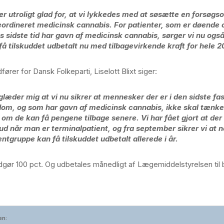
er utroligt glad for, at vi lykkedes med at søsætte en forsøg
ordineret medicinsk cannabis. For patienter, som er døende 
s sidste tid har gavn af medicinsk cannabis, sørger vi nu også 
få tilskuddet udbetalt nu med tilbagevirkende kraft for hele 2
rer for Dansk Folkeparti, Liselott Blixt siger:
glæder mig at vi nu sikrer at mennesker der er i den sidste fa
om, og som har gavn af medicinsk cannabis, ikke skal tænke
r om de kan få pengene tilbage senere. Vi har fået gjort at de
kud når man er terminalpatient, og fra september sikrer vi at 
entgruppe kan få tilskuddet udbetalt allerede i år.
dgør 100 pct. Og udbetales månedligt af Lægemiddelstyrelsen til
en: