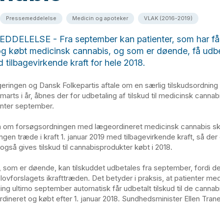
Pressemeddelelse
Medicin og apoteker
VLAK (2016-2019)
DELELSE - Fra september kan patienter, som har få
og købt medicinsk cannabis, og som er døende, få udbe
 tilbagevirkende kraft for hele 2018.
geringen og Dansk Folkepartis aftale om en særlig tilskudsordning 
marts i år, åbnes der for udbetaling af tilskud til medicinsk cannab
enter september.
en om forsøgsordningen med lægeordineret medicinsk cannabis sk
ngen træde i kraft 1. januar 2019 med tilbagevirkende kraft, så der
også gives tilskud til cannabisprodukter købt i 2018.
, som er døende, kan tilskuddet udbetales fra september, fordi de 
e lovforslagets ikrafttræden. Det betyder i praksis, at patienter me
ling ultimo september automatisk får udbetalt tilskud til de cannab
ordineret og købt efter 1. januar 2018. Sundhedsminister Ellen Tra