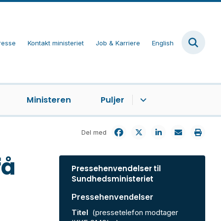
resse
Kontakt ministeriet
Job & Karriere
English
Ministeren
Puljer
Del med
få
Pressehenvendelser til
Sundhedsministeriet
Pressehenvendelser
Titel
(pressetelefon modtager