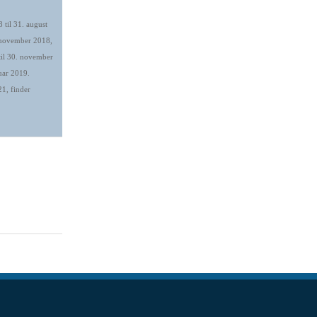
 til 31. august
o november 2018,
til 30. november
uar 2019.
21, finder