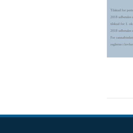
Tilskud for peri
2018 udbetales 
tilskud for 1. 
2018 udbetales 
For cannabisslut
reglerne i lovfo