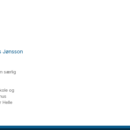
s Jønsson
m særlig
kole og
nus
r Helle