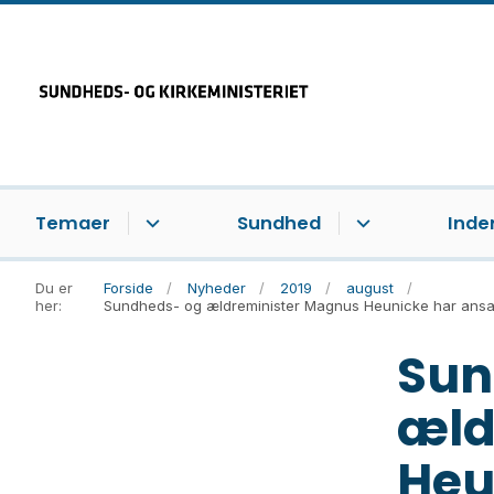
Temaer
Sundhed
Inde
Du er
Forside
Nyheder
2019
august
her:
Sundheds- og ældreminister Magnus Heunicke har ansa
Sun
æld
Heu