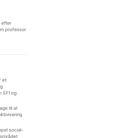
 efter
som professor
r et
og
em SFI og
ge til at
ktivisering
pel social-
eområdet