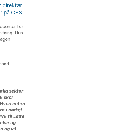
 direktør
er på CBS.
secenter for
altning. Hun
nhagen
mand.
tlig sektor
E skal
. Hvad enten
ære unødigt
VE til Lotte
delse og
n og vil