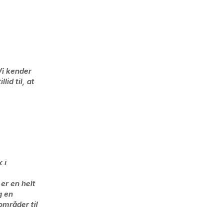
Vi kender
lid til, at
 i
er en helt
g en
områder til