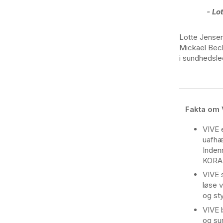
- Lo
Lotte Jensen
Mickael Bech
i sundhedsle
Fakta om 
VIVE 
uafhæ
Indenr
KORA
V
IVE 
løse 
og sty
VIVE 
og su