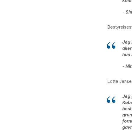
kunn
- Si
Bestyrelsesf
Jeg 
alle
hun 
- Ni
Lotte Jensen
Jeg 
Købe
best
grun
forn
gavn