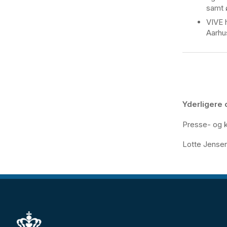
samt 
VIVE 
Aarhu
Yderligere 
Presse- og k
Lotte Jensen,