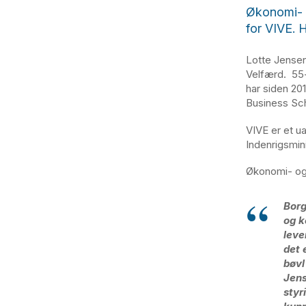
Økonomi- 
for VIVE. 
Lotte Jensen
Velfærd. 55-å
har siden 201
Business Sch
VIVE er et u
Indenrigsmin
Økonomi- og 
Borg
og k
leve
det 
bøvl
Jens
styr