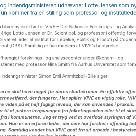
og indenrigsministeren udnævner Lotte Jensen som ny
Hun kommer fra en stilling som professor og institutled
 bliver ny direktør for VIVE – Det Nationale Forsknings- og Analy
rige Lotte Jensen er Dr. Scient.pol. og professor i offentlig forv
3 været leder af institut for Ledelse, Politik og Filosofi på Cope
ool (CBS). Samtidig er hun medlem af VIVE’s bestyrelse.
afhængigt forsknings- og analysecenter under Økonomi- og
isteriet med professor Nina Smith fra Aarhus Universitet som for
indenrigsminister Simon Emil Ammitzbøll-Bille siger:
erne skal have noget for deres skattekroner. En effektiv offen
ernevelfærd, der fungerer. Her spiller VIVE en vigtig rolle. VIV
re viden på et højt fagligt niveau, der kan anvendes i praksis
er til at justere lovgivningen fra folketingssalen eller til at sk
 fra i kommunerne. Jeg er tryg ved at overlade styringen af VI
en. Hun er en erfaren leder, der selv har forsket i offentlig le
ing. Samtidig kender hun VIVE godt fra sit arbejde i bestyrelse