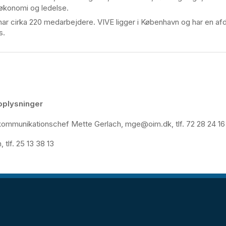
økonomi og ledelse.
har cirka 220 medarbejdere. VIVE ligger i København og har en afde
s.
oplysninger
ommunikationschef Mette Gerlach, mge@oim.dk, tlf. 72 28 24 16
 tlf. 25 13 38 13