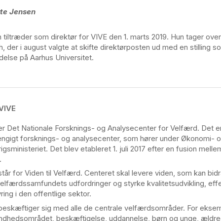
tte Jensen
 tiltræder som direktør for VIVE den 1. marts 2019. Hun tager over
, der i august valgte at skifte direktørposten ud med en stilling 
delse på Aarhus Universitet.
VIVE
er Det Nationale Forsknings- og Analysecenter for Velfærd. Det e
ngigt forsknings- og analysecenter, som hører under Økonomi- 
igsministeriet. Det blev etableret 1. juli 2017 efter en fusion mell
.
står for Viden til Velfærd. Centeret skal levere viden, som kan bidra
velfærdssamfundets udfordringer og styrke kvalitetsudvikling, effe
ring i den offentlige sektor.
beskæftiger sig med alle de centrale velfærdsområder. For eksem
ndhedsområdet, beskæftigelse, uddannelse, børn og unge, ældr