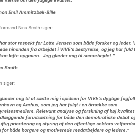
e værne om den faglige kvalitet.”
mon Emil Ammitzbøll-Bille
ormand Nina Smith siger:
har stor respekt for Lotte Jensen som både forsker og leder. 
rede hinanden fra arbejdet i VIVE’s bestyrelse, og jeg har fuld til
kan løfte opgaven.
Jeg glæder mig til samarbejdet.”
na Smith
 siger:
glæder mig til at sætte mig i spidsen for VIVE’s dygtige fagfolk
nhavn og Aarhus, som jeg har fulgt i en årrække som
yrelsesmedlem. Relevant analyse og forskning af høj kvalitet 
dlæggende forudsætning for både den demokratiske debat o
uftig prioritering og styring af den offentlige sektors velfærds
 for både borgere og motiverede medarbejdere og ledere.”