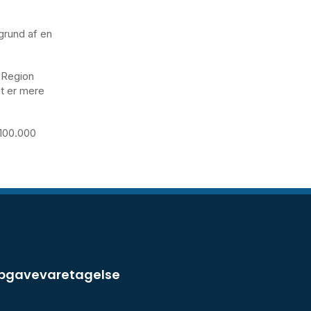
grund af en
i Region
et er mere
 100.000
opgavevaretagelse