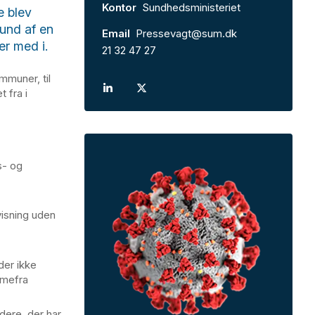
Kontor
Sundhedsministeriet
e blev
rund af en
Email
Pressevagt@sum.dk
r med i.
21 32 47 27
mmuner, til
 fra i
s- og
visning uden
der ikke
mmefra
jdere, der har