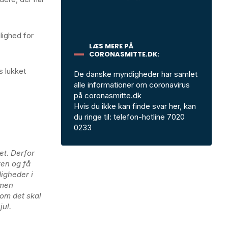
lighed for
LÆS MERE PÅ
CORONASMITTE.DK:
s lukket
De danske myndigheder har samlet
alle informationer om coronavirus
på
coronasmitte.dk
Hvis du ikke kan finde svar her, kan
du ringe til: telefon-hotline 7020
0233
det. Derfor
ten og få
igheder i
 men
om det skal
jul.