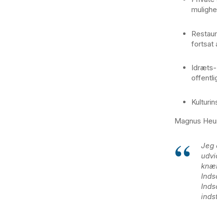
mulighe
Restaur
fortsat
Idræts-,
offentl
Kulturin
Magnus Heun
Jeg 
udvi
knæk
Inds
Inds
inds