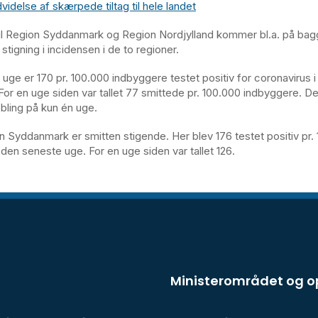
idelse af skærpede tiltag til hele landet
il Region Syddanmark og Region Nordjylland kommer bl.a. på bag
tigning i incidensen i de to regioner.
uge er 170 pr. 100.000 indbyggere testet positiv for coronavirus 
 For en uge siden var tallet 77 smittede pr. 100.000 indbyggere. D
bling på kun én uge.
n Syddanmark er smitten stigende. Her blev 176 testet positiv pr.
den seneste uge. For en uge siden var tallet 126.
Ministerområdet og 