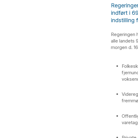
Regeringen 
indført i 
indstillin
Regeringen ha
alle landets 
morgen d. 16
Folkesk
fjernun
voksen
Videreg
fremmø
Offentl
varetag
Private