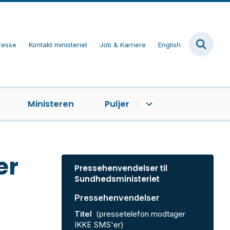
resse
Kontakt ministeriet
Job & Karriere
English
Ministeren
Puljer
er
Pressehenvendelser til
Sundhedsministeriet
Pressehenvendelser
Titel
(pressetelefon modtager
IKKE SMS'er)