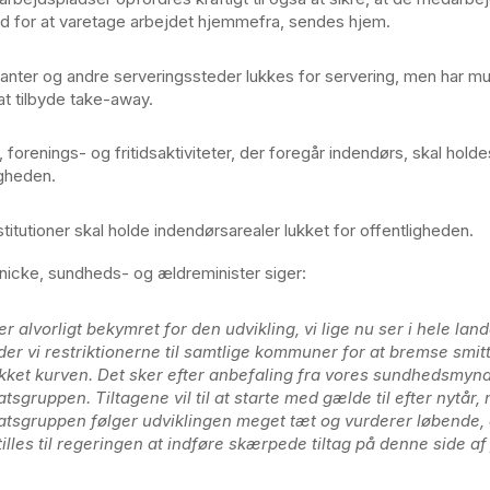
d for at varetage arbejdet hjemmefra, sendes hjem.
anter og andre serveringssteder lukkes for servering, men har mu
 at tilbyde take-away.
 forenings- og fritidsaktiviteter, der foregår indendørs, skal holde
igheden.
stitutioner skal holde indendørsarealer lukket for offentligheden.
icke, sundheds- og ældreminister siger:
er alvorligt bekymret for den udvikling, vi lige nu ser i hele lan
der vi restriktionerne til samtlige kommuner for at bremse smit
ket kurven. Det sker efter anbefaling fra vores sundhedsmynd
atsgruppen. Tiltagene vil til at starte med gælde til efter nytår,
atsgruppen følger udviklingen meget tæt og vurderer løbende, 
tilles til regeringen at indføre skærpede tiltag på denne side af 