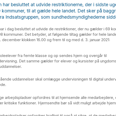
har besluttet at udvide restriktionerne, der i sidste ug
69 kommuner, til at gælde hele landet. Det sker på bagg
g fra Indsatsgruppen, som sundhedsmyndighederne sidde
r i dag besluttet at udvide de restriktioner, der nu gælder i 69 ko
98 kommuner. Det betyder, at følgende tiltag gælder for hele landet
. december klokken 16.00 og frem til og med d. 3. januar 2021:
oleelever fra femte klasse og op sendes hjem og overgår til
dervisning. Det samme gælder for elever og kursister på ungdom
uddannelser.
ående uddannelser skal omlægge undervisningen til digital under
de.
ige arbejdspladser opfordres til at hjemsende alle medarbejdere, 
er kritiske funktioner. Hjemsendte bør så vidt muligt arbejde hje
 arbejdspladser opfordres kraftigt til også at sikre, at de medarbe