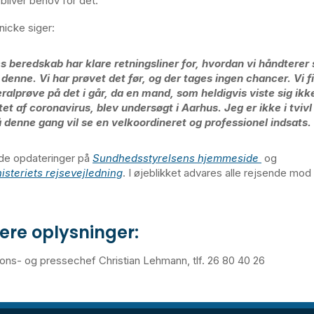
r bliver behov for det.
icke siger:
s beredskab har klare retningsliner for, hvordan vi håndterer 
denne. Vi har prøvet det før, og der tages ingen chancer. Vi fi
ralprøve på det i går, da en mand, som heldigvis viste sig ikk
tet af coronavirus, blev undersøgt i Aarhus. Jeg er ikke i tvivl
 denne gang vil se en velkoordineret og professionel indsats.
de opdateringer på
Sundhedsstyrelsens hjemmeside
og
steriets rejsevejledning
. I øjeblikket advares alle rejsende mod a
ere oplysninger:
ns- og pressechef Christian Lehmann, tlf. 26 80 40 26