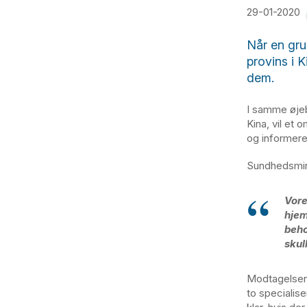
29-01-2020
Når en gr
provins i 
dem.
I samme øjeb
Kina, vil et 
og informere
Sundhedsmin
Vore
hjem
beho
skul
Modtagelsen 
to specialis