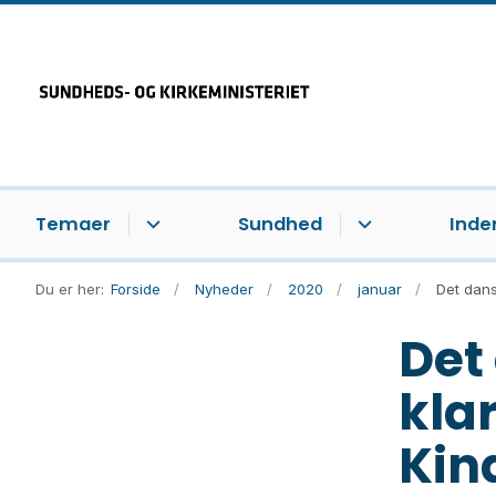
Temaer
Sundhed
Inde
Du er her:
Forside
Nyheder
2020
januar
Det dans
Det
kla
Kin