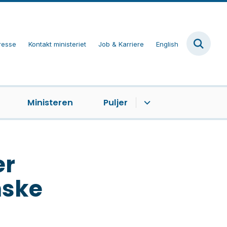
resse
Kontakt ministeriet
Job & Karriere
English
Ministeren
Puljer
er
nske