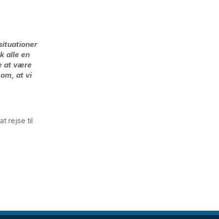
situationer
k alle en
e at være
 om, at vi
t rejse til