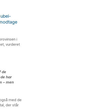
ubei-
t modtage
rovinsen i
get, vurderet
f de
 de har
em – men
g også med de
al, der står