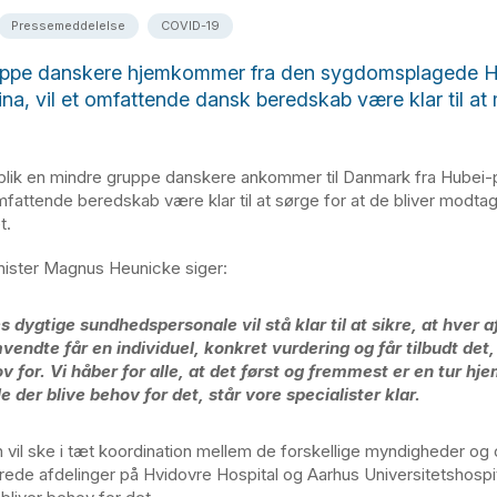
Pressemeddelelse
COVID-19
uppe danskere hjemkommer fra den sygdomsplagede H
Kina, vil et omfattende dansk beredskab være klar til a
lik en mindre gruppe danskere ankommer til Danmark fra Hubei-p
omfattende beredskab være klar til at sørge for at de bliver modta
t.
ister Magnus Heunicke siger:
s dygtige sundhedspersonale vil stå klar til at sikre, at hver a
vendte får en individuel, konkret vurdering og får tilbudt det,
v for. Vi håber for alle, at det først og fremmest er en tur hj
le der blive behov for det, står vore specialister klar.
vil ske i tæt koordination mellem de forskellige myndigheder o
erede afdelinger på Hvidovre Hospital og Aarhus Universitetshospit