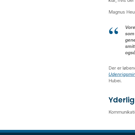
klar, hvis de
Magnus Heun
Vore
som 
gene
smit
også
Der er løben
Udenrigsmini
Hubei.
Yderlig
Kommunikatio