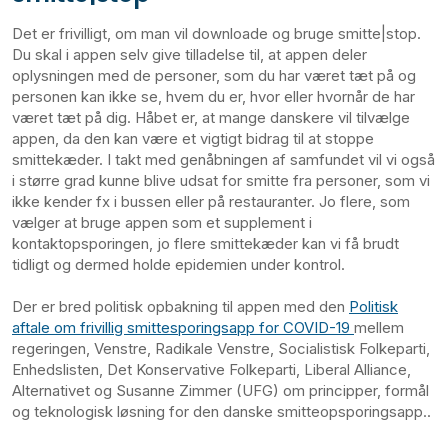
Det er frivilligt, om man vil downloade og bruge smitte|stop.
Du skal i appen selv give tilladelse til, at appen deler
oplysningen med de personer, som du har været tæt på og
personen kan ikke se, hvem du er, hvor eller hvornår de har
været tæt på dig. Håbet er, at mange danskere vil tilvælge
appen, da den kan være et vigtigt bidrag til at stoppe
smittekæder. I takt med genåbningen af samfundet vil vi også
i større grad kunne blive udsat for smitte fra personer, som vi
ikke kender fx i bussen eller på restauranter. Jo flere, som
vælger at bruge appen som et supplement i
kontaktopsporingen, jo flere smittekæder kan vi få brudt
tidligt og dermed holde epidemien under kontrol.
Der er bred politisk opbakning til appen med den
Politisk
aftale om frivillig smittesporingsapp for COVID-19
mellem
regeringen, Venstre, Radikale Venstre, Socialistisk Folkeparti,
Enhedslisten, Det Konservative Folkeparti, Liberal Alliance,
Alternativet og Susanne Zimmer (UFG) om principper, formål
og teknologisk løsning for den danske smitteopsporingsapp..