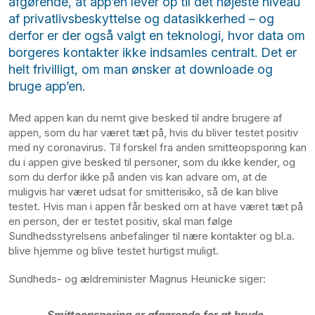
afgørende, at app’en lever op til det højeste niveau
af privatlivsbeskyttelse og datasikkerhed – og
derfor er der også valgt en teknologi, hvor data om
borgeres kontakter ikke indsamles centralt. Det er
helt frivilligt, om man ønsker at downloade og
bruge app’en.
Med appen kan du nemt give besked til andre brugere af
appen, som du har været tæt på, hvis du bliver testet positiv
med ny coronavirus. Til forskel fra anden smitteopsporing kan
du i appen give besked til personer, som du ikke kender, og
som du derfor ikke på anden vis kan advare om, at de
muligvis har været udsat for smitterisiko, så de kan blive
testet. Hvis man i appen får besked om at have været tæt på
en person, der er testet positiv, skal man følge
Sundhedsstyrelsens anbefalinger til nære kontakter og bl.a.
blive hjemme og blive testet hurtigst muligt.
Sundheds- og ældreminister Magnus Heunicke siger:
Smitteopsporing er afgørende for at bryde