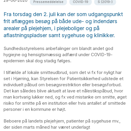
29-06-2020
Pressemeddelelse
COVID-19
S (2019-)
Fra torsdag den 2. juli kan der som udgangspunkt
frit aflægges besøg på både ude- og indendørs
arealer på plejehjem, i plejeboliger og på
aflastningspladser samt sygehuse og klinikker.
Sundhedsstyrelsens anbefalinger om blandt andet god
hygiejne og hensigtsmæssig adfærd under COVID-19-
epidemien skal dog stadig følges.
I tilfælde af lokale smitteudbrud, som det vi fx for nyligt har
set i Hjørring, kan Styrelsen for Patientsikkerhed udstede et
individuelt påbud om besøgsrestriktion eller besøgsforbud.
Det kan således blive aktuelt at lave et nålestikspåbud, hvor
man kortvarig lukker ned, og fx ved mistanke om smitte, øget
risiko for smitte på en institution eller hvis antallet af smittede
personer i en kommune er højt.
Beboere på landets plejehjem, patienter på sygehuse mv.,
der siden marts måned har været underlagt