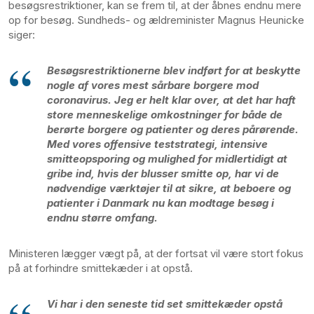
besøgsrestriktioner, kan se frem til, at der åbnes endnu mere
op for besøg. Sundheds- og ældreminister Magnus Heunicke
siger:
Besøgsrestriktionerne blev indført for at beskytte
nogle af vores mest sårbare borgere mod
coronavirus. Jeg er helt klar over, at det har haft
store menneskelige omkostninger for både de
berørte borgere og patienter og deres pårørende.
Med vores offensive teststrategi, intensive
smitteopsporing og mulighed for midlertidigt at
gribe ind, hvis der blusser smitte op, har vi de
nødvendige værktøjer til at sikre, at beboere og
patienter i Danmark nu kan modtage besøg i
endnu større omfang.
Ministeren lægger vægt på, at der fortsat vil være stort fokus
på at forhindre smittekæder i at opstå.
Vi har i den seneste tid set smittekæder opstå