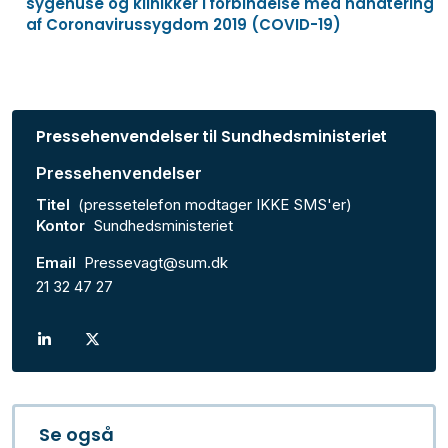
sygehuse og klinikker i forbindelse med håndtering
af Coronavirussygdom 2019 (COVID-19)
Pressehenvendelser til Sundhedsministeriet
Pressehenvendelser
Titel
(pressetelefon modtager IKKE SMS'er)
Kontor
Sundhedsministeriet
Email
Pressevagt@sum.dk
21 32 47 27
Se også