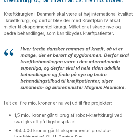
kræftkirurgi og får tilført i alt ca. fire mio. kroner.
Kræftkirurgien i Danmark skal være af høj international kvalitet
i kræftkirurgi, og derfor blev der med Kræftplan IV afsat
midler til eksperimentel kirurgi. Målet er at skabe nye og
bedre behandlinger, som kan tilbydes kræftpatienter.
Hver tredje dansker rammes af kræft, så vi er
mange, der er berørt af sygdommen. Derfor skal
kræftbehandlingen være i den internationale
superliga, og derfor skal vi hele tiden udvikle
behandlingen og finde på nye og bedre
behandlingstilbud til kræftpatienter, siger
sundheds- og ældreminister Magnus Heunicke.
I alt ca. fire mio. kroner er nu vej ud til fire projekter:
1,5 mio. kroner går til brug af robot-kræftkirurgi ved
svælgkræft på Rigshospitalet
950.000 kroner går til eksperimentel prostata-
kræftkirurgi på OUH, Region Syd