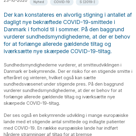
23-10-2020
Nyhed
COVID-19
S (2019-)
Der kan konstateres en alvorlig stigning i antallet af
dagligt nye bekræftede COVID-19-smittede i
Danmark i forhold til i sommer. På den baggrund
vurderer sundhedsmyndighederne, at der er behov
for at forlænge allerede gældende tiltag og
iværksætte nye skærpede COVID-19-tiltag.
Sundhedsmyndighederne vurderer, at smitteudviklingen i
Danmark er bekymrende. Der er risiko for en stigende smitte i
efteråret og vinteren, hvilket også kan sætte
sundhedsvæsenet under stigende pres. På den baggrund
vurderer sundhedsmyndighederne, at der er behov for at
forlænge allerede gældende tiltag og iværksætte nye
skærpede COVID-19-tiltag.
Der ses også en bekymrende udvikling i mange europæiske
lande med et stigende antal smittede og indlagte patienter
med COVID-19. En række europæiske lande har indført
hårdere stramninger af tiltag for at bremse