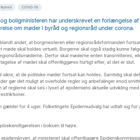
Nyhed
COVID-19
 og boligministeren har underskrevet en forlængelse af
else om møder i byråd og regionsråd under corona.
blandt andet, at borgmesteren eller regionsrådsformanden fortsat
 et møde skal holdes virtuelt. Borgerne skal også stadig kunne føl
egionsrådsmøderne. Derfor skal møderne enten transmitteres, ell
tagelse af mødet skal offentliggøres hurtigt efter, at det er slut.
l sikre, at de politiske møder fortsat kan holdes. Samtidig skal d
der gør det muligt at overholde regler og anbefalinger imod smitt
 af reglerne skal ses i lyset af epidemiens aktuelle udvikling med
restriktioner.
 gælder for 4 uger. Folketingets Epidemiudvalg har udtalt sig for
bekendtgørelsen i boksen til højre.
f epidemiloven, at ministeriet skal offentliggøre Epidemikommissi