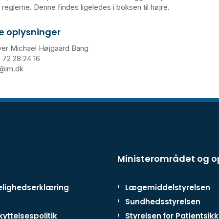
m reglerne. Denne findes ligeledes i boksen til højre.
e oplysninger
ver Michael Højgaard Bang
 72 28 24 16
b@im.dk
Ministerområdet og 
lighedserklæring
Lægemiddelstyrelsen
Sundhedsstyrelsen
yttelsespolitik
Styrelsen for Patientsik