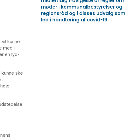
midlertidig fravigelse af regler om
møder i kommunalbestyrelser og
regionsråd og i disses udvalg som
led i håndtering af covid-19
 vil kunne
ge med i
er en lyd-
et kunne ske
e.
 høje
 udstedelse
onens