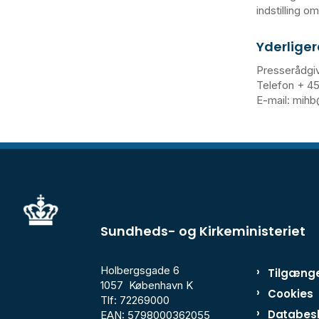
indstilling o
Yderliger
Presserådgi
Telefon + 45
E-mail: mih
Sundheds- og Kirkeministeriet
Holbergsgade 6
Tilgænge
1057 København K
Cookies
Tlf: 72269000
Databesk
EAN: 5798000362055