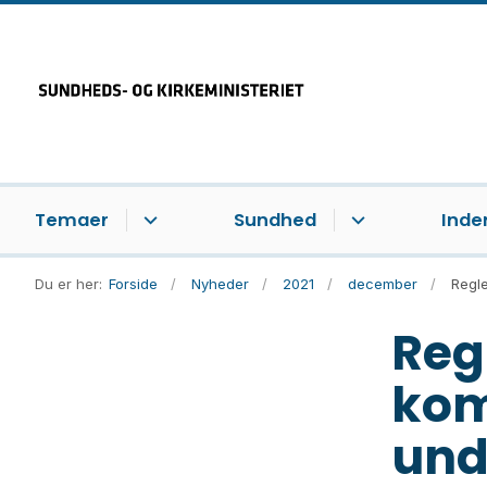
Temaer
Sundhed
Inde
Du er her:
Forside
Nyheder
2021
december
Regl
Reg
kom
und