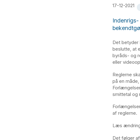
17-12-2021
Indenrigs-
bekendtgør
Det betyder 
beslutte, at
byråds- og r
eller videoop
Reglerne ska
på en måde, 
Forlængelsen
smittetal og 
Forlængelsen
af reglerne.
Læs ændrings
Det følger a