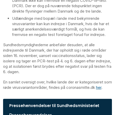
Danmark ikke kan fremvise en negativ COVID-19–test
(PCR). Der er dog på nuværende tidspunktet ingen
direkte flyvninger mellem Danmark og de tre lande.
Udlændinge med bopæl i lande med bekymrende
virusvarianter kan kun indrejse i Danmark, hvis de har et
særligt anerkendelsesværdigt formål, og hvis de kan
fremvise en negativ test foretaget forud for indrejse.
Sundhedsmyndighederne anbefaler desuden, at alle
indrejsende til Danmark, der har opholdt sig i røde områder
siden 16. november, uanset vaccinationsstatus, lader sig
isolere og tager en PCR-test på 4. og 6. dagen efter indrejse,
og at isolationen først brydes efter negativt svar på testen fra
6. dagen.
En samlet oversigt over, hvilke lande der er kategoriseret som
røde virusvariantområder, findes på coronasmitte.dk
her
.
Pressehenvendelser til Sundhedsministeriet