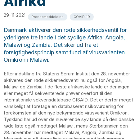
Afrika
29-11-2021
Pressemeddelelse
COVID-19
Danmark aktiverer den røde sikkerhedsventil for
yderligere tre lande i det sydlige Afrika: Angola,
Malawi og Zambia. Det sker ud fra et
forsigtighedsprincip samt fund af virusvarianten
Omikron i Malawi.
Efter indstilling fra Statens Serum Institut den 28. november
aktiveres den røde sikkerhedsventil nu også for Angola,
Malawi og Zambia. I de fleste afrikanske lande er der ingen
eller meget få sekventerede prøver overført til den
internationale sekvensdatabase GISAID. Det er derfor meget
vanskeligt at foretage en databaseret risikovurdering for
forekomsten af den nye bekymrende virusvariant Omikron.
Tyskland har ud over de nuværende syv lande på den danske
røde liste også medtaget Malawi, mens Storbritannien den
28. november har medtaget Malawi, Angola, Zambia og
Mozambique på deres liste over lande med bekymrende