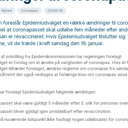
Nyhed
Coronapas
COVID-19
 foreslår Epidemiudvalget en række ændringer til cor
el at coronapasset skal udløbe fem måneder efter ande
an er revaccineret. Hvis Epidemiudvalget tilslutter sig
e, vil de træde i kraft søndag den 16. januar.
af indstilling fra Epidemikommissionen har regeringen forelagt
get et forslag om at ændre på varigheden af coronapas. Hvis et fl
get tiltræder forslaget, ændres reglerne om coronapas fra sønda
 såfremt det også vedtages at forlænge krav om coronapas visse 
ar forelagt Epidemiudvalget følgende ændringer:
asset skal være gyldigt 5 måneder efter 2. stik for personer over
asset bliver gyldigt igen umiddelbart efter revaccination.
på nuværende tidspunkt ikke fastlagt nogen udløbsdato for corona