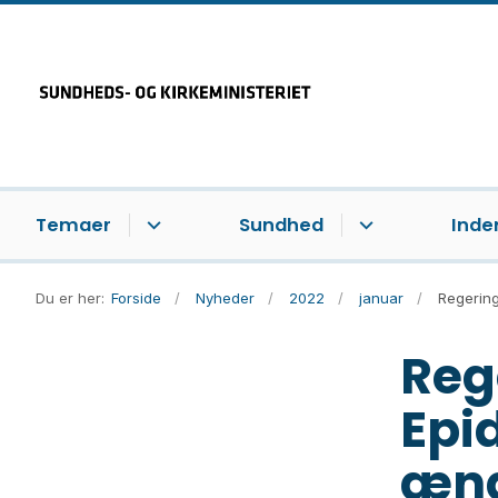
Temaer
Sundhed
Inde
Du er her:
Forside
Nyheder
2022
januar
Regering
Reg
Epi
ænd