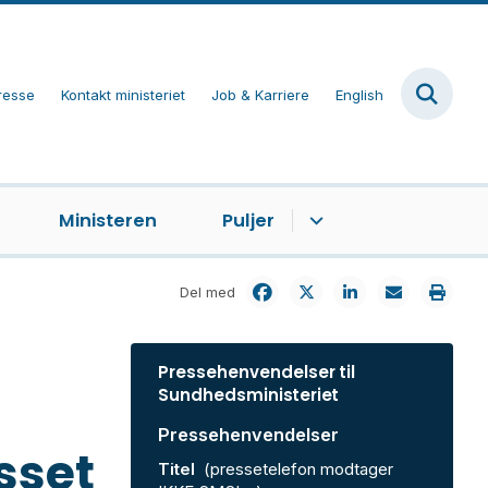
resse
Kontakt ministeriet
Job & Karriere
English
Ministeren
Puljer
Del med
Pressehenvendelser til
Sundhedsministeriet
Pressehenvendelser
sset
Titel
(pressetelefon modtager