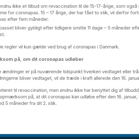
endnu ikke et tilbud om revaccination til de 15-17-årige, som også
rne for coronapas. 15 – 17 årige, der har fået to stik, vil derfor for
as efter fem måneder.
asset bliver gyldigt efter tidligere smitte 11 dage – 5 måneder efte
st.
e regler vil kun gælde ved brug af coronapas i Danmark.
som på, om dit coronapas udløber
ændringer er på nuværende tidspunkt hverken vedtaget eller trådt
ngerne bliver vedtaget, vil de træde i kraft allerede den 16. janua
viteret til revaccination, men endnu ikke har benyttet dig af tilbudd
opmærksom på, at dit coronapas kan udløbe efter den 16. januar, 
d 5 måneder fra dit 2. stik.