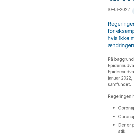
10-01-2022
Regeringen
for eksemp
hvis ikke m
ændringern
På baggrund 
Epidemiudval
Epidemiudval
januar 2022,
samfundet.
Regeringen h
Coronap
Coronap
Der er 
stik.