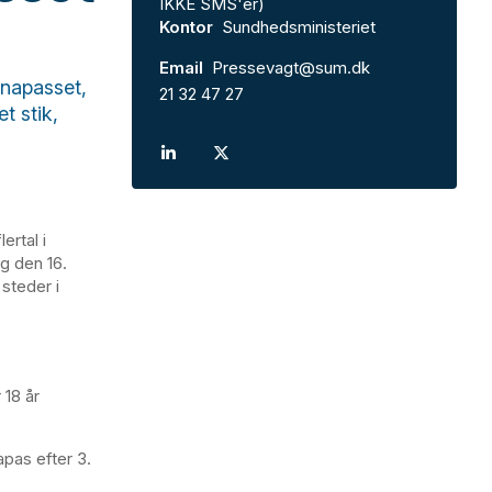
IKKE SMS'er)
Kontor
Sundhedsministeriet
Email
Pressevagt@sum.dk
onapasset,
21 32 47 27
t stik,
ertal i
g den 16.
steder i
 18 år
pas efter 3.