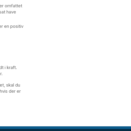
 er omfattet
tsat have
r en positiv
 i kraft.
r.
et, skal du
hvis der er