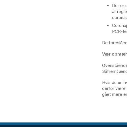
Der er 
af regle
coronap
Coronap
PCR-te
De foreslåed
Vær opmærk
Ovenstående 
Såfremt ændri
Hvis du er in
derfor være 
gået mere en