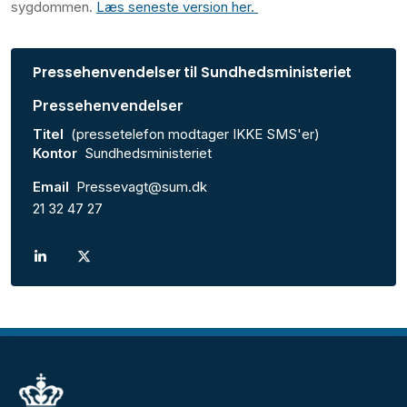
sygdommen.
Læs seneste version her.
Pressehenvendelser til Sundhedsministeriet
Pressehenvendelser
Titel
(pressetelefon modtager IKKE SMS'er)
Kontor
Sundhedsministeriet
Email
Pressevagt@sum.dk
21 32 47 27