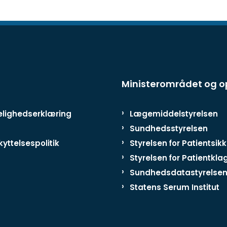
Ministerområdet og 
lighedserklæring
Lægemiddelstyrelsen
Sundhedsstyrelsen
yttelsespolitik
Styrelsen for Patientsik
Styrelsen for Patientkla
Sundhedsdatastyrelse
Statens Serum Institut