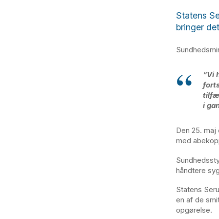
Statens Se
bringer de
Sundhedsmin
”Vi 
fort
tilf
i ga
Den 25. maj o
med abekop
Sundhedsstyr
håndtere s
Statens Seru
en af de smit
opgørelse.