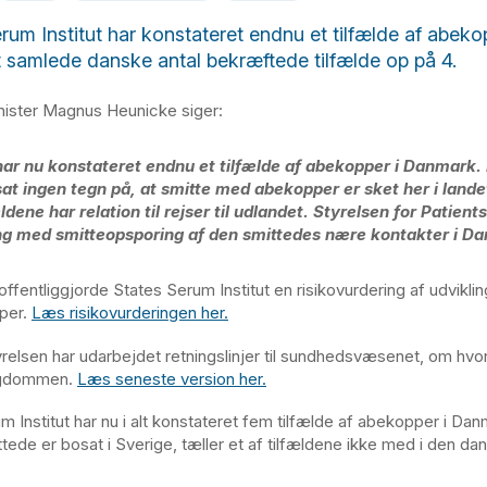
rum Institut har konstateret endnu et tilfælde af abeko
t samlede danske antal bekræftede tilfælde op på 4.
ister Magnus Heunicke siger:
har nu konstateret endnu et tilfælde af abekopper i Danmark.
sat ingen tegn på, at smitte med abekopper er sket her i landet
ældene har relation til rejser til udlandet. Styrelsen for Patien
ng med smitteopsporing af den smittedes nære kontakter i D
ffentliggjorde States Serum Institut en risikovurdering af udviklin
per.
Læs risikovurderingen her.
elsen har udarbejdet retningslinjer til sundhedsvæsenet, om hvo
ygdommen.
Læs seneste version her.
m Institut har nu i alt konstateret fem tilfælde af abekopper i Da
tede er bosat i Sverige, tæller et af tilfældene ikke med i den da