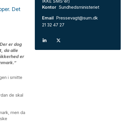
IKKE SMS'er)
Kontor
Sundhedsministeriet
pper. Det
Email
Pressevagt@sum.dk
21 32 47 27
 Der er dog
, da alle
tsikkerhed er
anmark.”
gen i smitte
rdan de skal
nmark, men da
nske