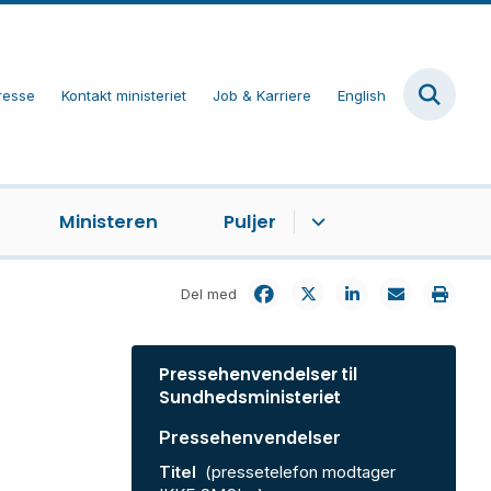
resse
Kontakt ministeriet
Job & Karriere
English
Ministeren
Puljer
Del med
Pressehenvendelser til
Sundhedsministeriet
Pressehenvendelser
Titel
(pressetelefon modtager