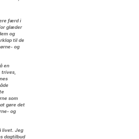
ere færd i
rfor glæder
 dem og
rklap til de
børne- og
så en
 trives,
enes
både
te
erne som
 at gøre det
rne- og
 livet. Jeg
ns dagtilbud