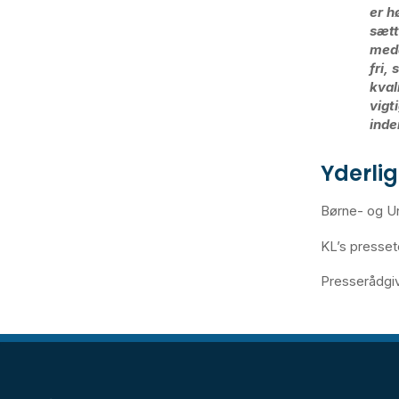
er h
sætt
meda
fri,
kval
vigt
inde
Yderli
Børne- og U
KL’s presse
Presserådgiv