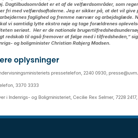
øj. Dagtilbudsområdet er et af de velfærdsområder, som rege
er fri med velfærdsaftalerne. Jeg er sikker på, at det vil give p
rbejdernes faglighed og fremme nærvær og arbejdsglæde. Nå
 skal vi samtidig lytte ekstra nøje og tage forældrenes oplevels
iteten seriøst. Her er de nationale brugertilfredshedsundersø
igt redskab til også fremover at følge med i tilfredsheden,” si
nrigs- og boligminister Christian Rabjerg Madsen.
gere oplysninger
ndervisningsministeriets pressetelefon, 2240 0930, presse@uvm
telefon, 3370 3333
er i Indenrigs- og Boligministeriet, Cecilie Rex Selmer, 7228 241