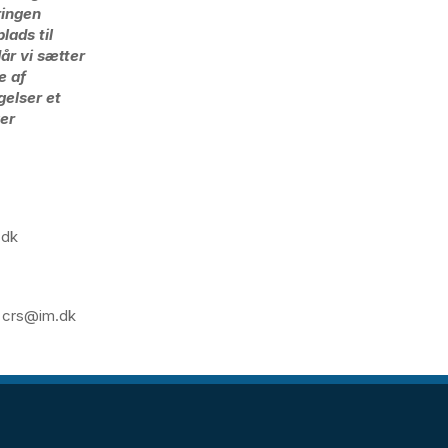
ringen
lads til
r vi sætter
e af
gelser et
ger
.dk
7, crs@im.dk