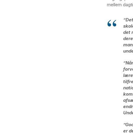
mellem dagti
”Det
skol
det 
dere
mang
unde
”Når
forv
lære
tilf
nati
komm
afsæ
endn
Unde
”God
er d