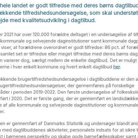
 hele landet er godt tilfredse med deres børns dagtilbud
kkende tilfredshedsundersøgelse, som skal understøt
jde med kvalitetsudvikling i dagtilbud.
r 2021 har over 120.000 forældre deltaget i en undersøgelse af ti
kommunale og selvejende daginstitutioner samt kommunale dagpl
 viser, at forældrene overordnet er godt tilfredse: 86 pct. af foræ
 samlet set er tilfredse eller meget tilfredse med deres børns dagt
n varierer dog, særligt mellem de enkelte dagtilbud. Det er muligt
aterne i hver enkelt kommune og hvert enkelt dagtilbud
her
.
kende brugertilfredshedsundersøgelse i dagtilbuddene er den a
ugertilfredshedsundersøgelser, der gennemføres på forskellige
der i perioden 2019-2022. Den første undersøgelse af folkesko
ørt i 2020. Det er første gang, der er gennemført en landsdækk
 af alle kommunale og selvejende daginstitutioner og kommunale 
er.
n er gennemført af Danmarks Statistik og undersøger blandt an
n med dagtilbuddenes aktiviteter, personalets indsats for at sikre 
t i børnenes perspektiv og skabe gode børnefællesskaber samt