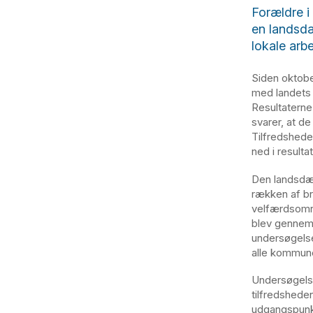
Forældre i
en landsdæ
lokale arbe
Siden oktobe
med landets 
Resultaterne
svarer, at de
Tilfredshede
ned i result
Den landsdæk
rækken af br
velfærdsområ
blev gennemf
undersøgelse
alle kommun
Undersøgelse
tilfredshede
udgangspunk