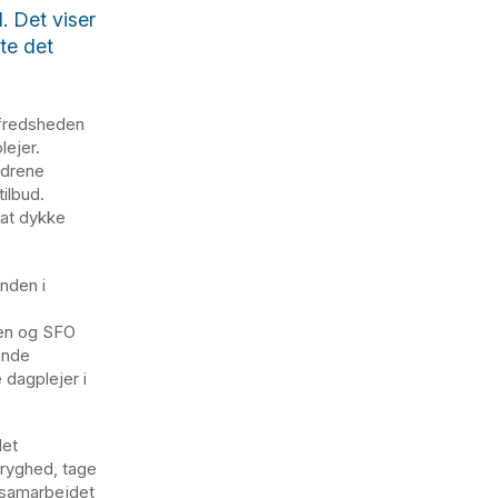
. Det viser
te det
lfredsheden
ejer.
ldrene
ilbud.
 at dykke
nden i
len og SFO
ende
dagplejer i
det
tryghed, tage
 samarbejdet