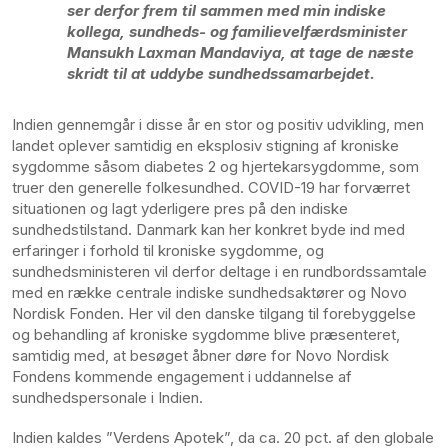
ser derfor frem til sammen med min indiske
kollega, sundheds- og familievelfærdsminister
Mansukh Laxman Mandaviya, at tage de næste
skridt til at uddybe sundhedssamarbejdet.
Indien gennemgår i disse år en stor og positiv udvikling, men
landet oplever samtidig en eksplosiv stigning af kroniske
sygdomme såsom diabetes 2 og hjertekarsygdomme, som
truer den generelle folkesundhed. COVID-19 har forværret
situationen og lagt yderligere pres på den indiske
sundhedstilstand. Danmark kan her konkret byde ind med
erfaringer i forhold til kroniske sygdomme, og
sundhedsministeren vil derfor deltage i en rundbordssamtale
med en række centrale indiske sundhedsaktører og Novo
Nordisk Fonden. Her vil den danske tilgang til forebyggelse
og behandling af kroniske sygdomme blive præsenteret,
samtidig med, at besøget åbner døre for Novo Nordisk
Fondens kommende engagement i uddannelse af
sundhedspersonale i Indien.
Indien kaldes ”Verdens Apotek”, da ca. 20 pct. af den globale