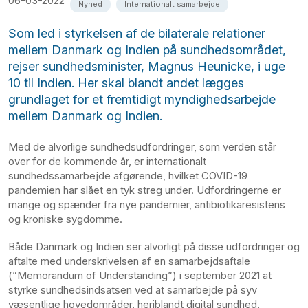
06-03-2022
Nyhed
Internationalt samarbejde
Som led i styrkelsen af de bilaterale relationer
mellem Danmark og Indien på sundhedsområdet,
rejser sundhedsminister, Magnus Heunicke, i uge
10 til Indien. Her skal blandt andet lægges
grundlaget for et fremtidigt myndighedsarbejde
mellem Danmark og Indien.
Med de alvorlige sundhedsudfordringer, som verden står
over for de kommende år, er internationalt
sundhedssamarbejde afgørende, hvilket COVID-19
pandemien har slået en tyk streg under. Udfordringerne er
mange og spænder fra nye pandemier, antibiotikaresistens
og kroniske sygdomme.
Både Danmark og Indien ser alvorligt på disse udfordringer og
aftalte med underskrivelsen af en samarbejdsaftale
(”Memorandum of Understanding”) i september 2021 at
styrke sundhedsindsatsen ved at samarbejde på syv
væsentlige hovedområder, heriblandt digital sundhed,