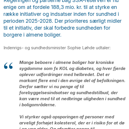
Regeringen og partierne bag SSA-reserven er nu
enige om at fordele 188,3 mio. kr. til at styrke en
række initiativer og indsatser inden for sundhed i
perioden 2025-2028. Der prioriteres særligt midler
til et initiativ, der skal forbedre sundheden for
borgere i almene boliger.
Indenrigs- og sundhedsminister Sophie Løhde udtaler:
Mange beboere i almene boliger har kroniske
sygdomme som fx KOL og diabetes, og hver fjerde
oplever udfordringer med helbredet. Det er
markant flere end i den øvrige del af befolkningen.
Derfor sætter vi nu penge af til
forebyggelsesindsatser og sundhedstilbud, der
kan være med til at nedbringe uligheden i sundhed
i boligområderne.
Vi styrker også opsporingen af personer med
arveligt forhøjet kolesterol, der er i risiko for at dø
i en ung alder. Og afsætter penge til