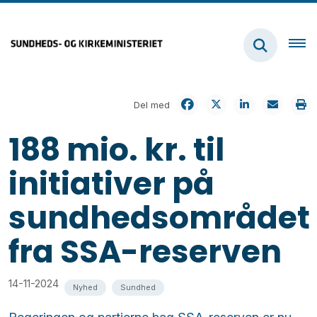
Del med
188 mio. kr. til
initiativer på
sundhedsområdet
fra SSA-reserven
14-11-2024
Nyhed
Sundhed